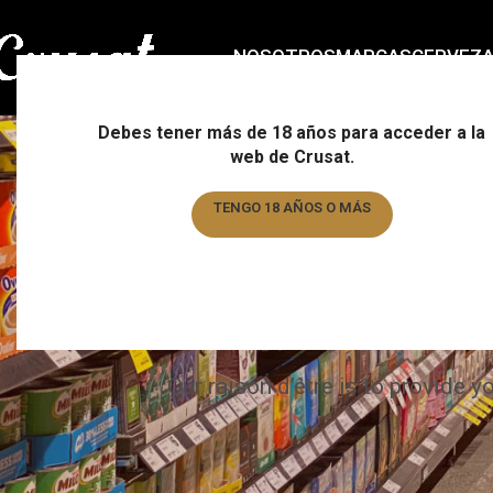
NOSOTROS
MARCAS
CERVEZ
Small 
Debes tener más de 18 años para acceder a la
web de Crusat.
TENGO 18 AÑOS O MÁS
TENGO MENOS DE 18 AÑOS
Alwa
Our raison d’être is to provide y