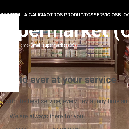
AS
ESTRELLA GALICIA
OTROS PRODUCTOS
SERVICIOS
BLO
supermarket (
Home
/
Small supermarket (CS)
ys and ever at your service
ou with the best service, every day, at any time an
We are always there for you.