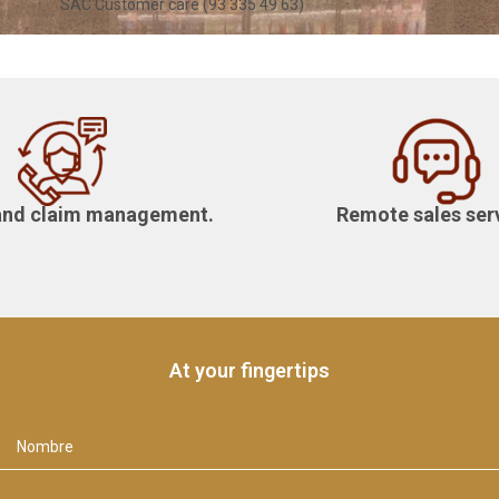
SAC Customer care (93 335 49 63)
 and claim management.
Remote sales ser
At your fingertips