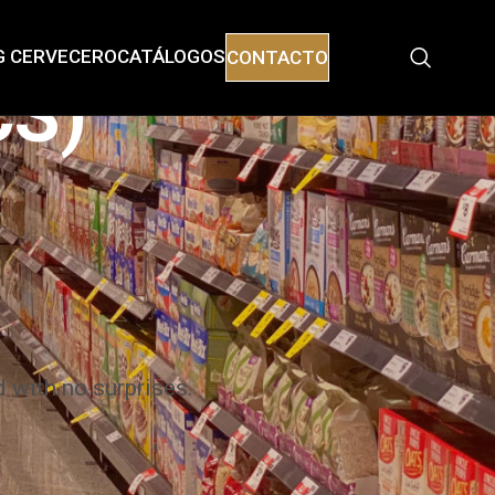
G CERVECERO
CATÁLOGOS
CONTACTO
CS)
d with no surprises.