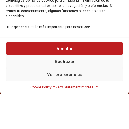
tecnologías como las cookies para almacenar información de tu
933 35 49 63
dispositivo y procesar datos como tu navegación y preferencias. Si
Carrer Miquel Servet 10-12,
retiras tu consentimiento, algunas funciones pueden no estar
disponibles.
Gavà, 08850, Barcelona.
¡Tu experiencia es lo más importante para nosotr@s!
Aceptar
INICIO
Rechazar
NOSOTROS
CERVEZAS
Ver preferencias
ESTRELLA GALICIA
OTROS PRODUCTOS
Cookie Policy
Privacy Statement
Impressum
REPARTO EN BARCELONA
HOSTELERÍA Y PEQUEÑA ALIMENTACIÓN
CARTAS DE CERVEZAS Y VINO
CATAS Y FORMACIONES
SERVICIO TÉCNICO
SERVICIO DE ATENCIÓN AL CLIENTE
DISTRIBUCIÓN
CATÁLOGOS