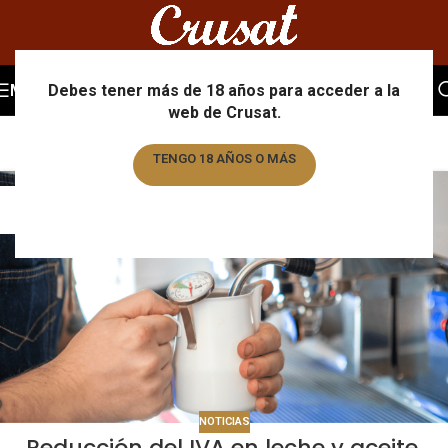
Tag Archives: reducción iva
MENU
Debes tener más de 18 años para acceder a la
web de Crusat.
Home
/
Posts Tagged "reducción iva"
TENGO 18 AÑOS O MÁS
03
TENGO MENOS DE 18 AÑOS
JAN
NOTICIAS
Reducción del IVA en leche y aceite.