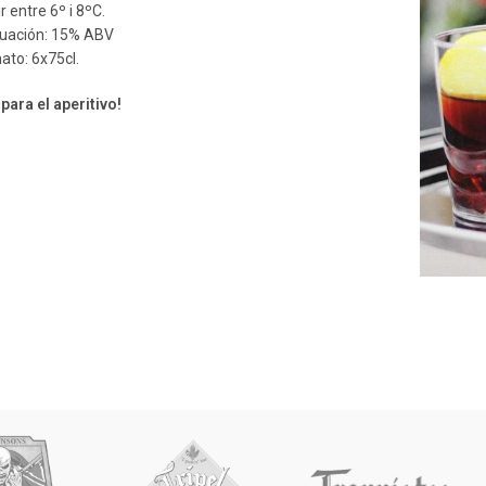
r entre 6º i 8ºC.
uación: 15% ABV
ato: 6x75cl.
 para el aperitivo!