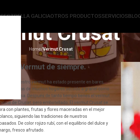
AS
ESTRELLA GALICIA
OTROS PRODUCTOS
SERVICIOS
BLO
ermut Crusat
Home
/
Vermut Crusat
estro Vermut de siempre.
de 1940
nuestro vermut ha estado presente en bares,
gas y mesas de muchos hogares servido a granel como
ut de la casa. Después de tanto tiempo tienes el vermut
icional de Crusat, pero embotellado. El vermut Crusat se
ora con plantes, frutas y flores maceradas en el mejor
 blanco, siguiendo las tradiciones de nuestros
asados. De color rojizo rubí, con el equilibrio del dulce y
margo, fresco afrutado.