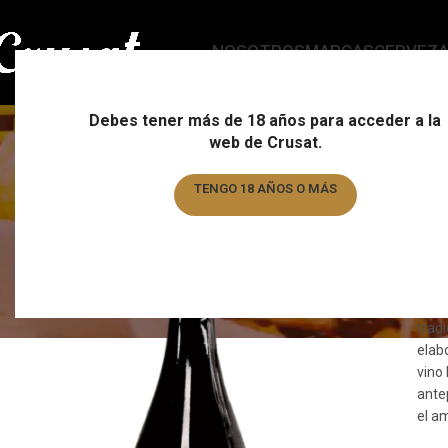
NOSOTROS
MARCAS
CERVEZ
V
Debes tener más de 18 años para acceder a la
web de Crusat.
TENGO 18 AÑOS O MÁS
Nu
TENGO MENOS DE 18 AÑOS
Des
bode
verm
trad
elab
vino
antep
el a