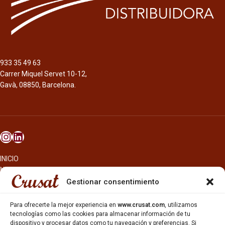
933 35 49 63
Carrer Miquel Servet 10-12,
Gavà, 08850, Barcelona.
INICIO
NOSOTROS
CERVEZAS
Gestionar consentimiento
ESTRELLA GALICIA
OTROS PRODUCTOS
Para ofrecerte la mejor experiencia en
www.crusat.com
, utilizamos
REPARTO EN BARCELONA
tecnologías como las cookies para almacenar información de tu
dispositivo y procesar datos como tu navegación y preferencias. Si