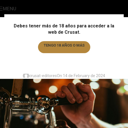
MENU
Blog Cervecero
Home
/
Divulgación
Debes tener más de 18 años para acceder a la
web de Crusat.
DIVULGACIÓN
Aromas desagradables en la
TENGO 18 AÑOS O MÁS
cerveza: qué son, causas y
TENGO MENOS DE 18 AÑOS
cómo prevenirlos
crusat-editores
On 14 de February de 2024