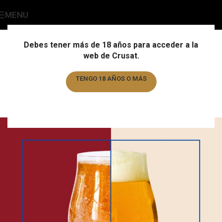
MENU
Blog Cervecero
Home
/
Divulgación
Debes tener más de 18 años para acceder a la
web de Crusat.
DIVULGACIÓN
Cómo tener el vaso limpio
TENGO 18 AÑOS O MÁS
perfecto para la cerveza
TENGO MENOS DE 18 AÑOS
crusat-editores
On 31 de January de 2024