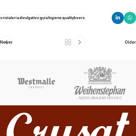
cristalería
divulgativo
guía
higiene
qualitybeers
Newer
Older