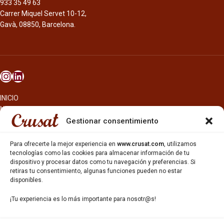
933 35 49 63
Carrer Miquel Servet 10-12,
Gavà, 08850, Barcelona.
INICIO
NOSOTROS
CERVEZAS
Gestionar consentimiento
ESTRELLA GALICIA
OTROS PRODUCTOS
Para ofrecerte la mejor experiencia en
www.crusat.com
, utilizamos
REPARTO EN BARCELONA
tecnologías como las cookies para almacenar información de tu
dispositivo y procesar datos como tu navegación y preferencias. Si
HOSTELERÍA Y PEQUEÑA ALIMENTACIÓN
retiras tu consentimiento, algunas funciones pueden no estar
CARTAS DE CERVEZAS Y VINO
disponibles.
CATAS Y FORMACIONES
SERVICIO TÉCNICO
¡Tu experiencia es lo más importante para nosotr@s!
SERVICIO DE ATENCIÓN AL CLIENTE
DISTRIBUCIÓN
CATÁLOGOS