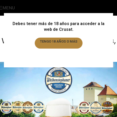
MENU
Blog Cervecero
Home
/
Noticias
Debes tener más de 18 años para acceder a la
web de Crusat.
NOTICIAS
Weihenstephan Original Helles,
TENGO 18 AÑOS O MÁS
Ya En Crusat
TENGO MENOS DE 18 AÑOS
crusat-editores
On 22 de December de 2023