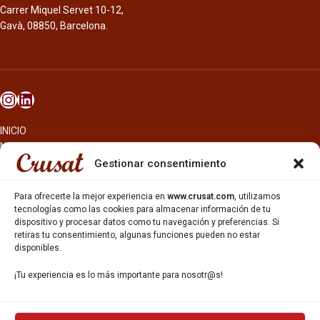
Carrer Miquel Servet 10-12,
Gavà, 08850, Barcelona.
INICIO
NOSOTROS
CERVEZAS
Gestionar consentimiento
ESTRELLA GALICIA
OTROS PRODUCTOS
Para ofrecerte la mejor experiencia en
www.crusat.com
, utilizamos
REPARTO EN BARCELONA
tecnologías como las cookies para almacenar información de tu
dispositivo y procesar datos como tu navegación y preferencias. Si
HOSTELERÍA Y PEQUEÑA ALIMENTACIÓN
retiras tu consentimiento, algunas funciones pueden no estar
CARTAS DE CERVEZAS Y VINO
disponibles.
CATAS Y FORMACIONES
SERVICIO TÉCNICO
¡Tu experiencia es lo más importante para nosotr@s!
SERVICIO DE ATENCIÓN AL CLIENTE
DISTRIBUCIÓN
CATÁLOGOS
GESTIÓN DE
DENUNCIAS