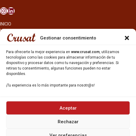
INICIO
NOSOTROS
CERVEZAS
Gestionar consentimiento
ESTRELLA GALICIA
OTROS PRODUCTOS
Para ofrecerte la mejor experiencia en
www.crusat.com
, utilizamos
REPARTO EN BARCELONA
tecnologías como las cookies para almacenar información de tu
dispositivo y procesar datos como tu navegación y preferencias. Si
HOSTELERÍA Y PEQUEÑA ALIMENTACIÓN
retiras tu consentimiento, algunas funciones pueden no estar
CARTAS DE CERVEZAS Y VINO
disponibles.
CATAS Y FORMACIONES
SERVICIO TÉCNICO
¡Tu experiencia es lo más importante para nosotr@s!
SERVICIO DE ATENCIÓN AL CLIENTE
DISTRIBUCIÓN
CATÁLOGOS
GESTIÓN DE
DENUNCIAS
Aceptar
Rechazar
DISTRIBUYE CON NOSOTR@S
©CRUSAT, 2026. Todos los derechos reservados.
Ver preferencias