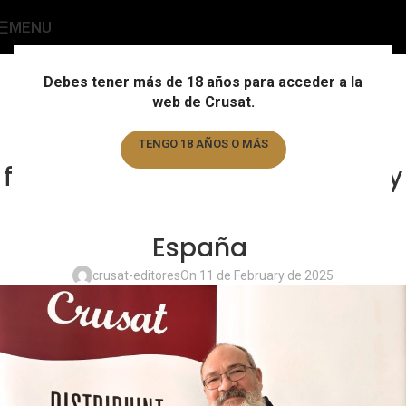
MENU
Blog Cervecero
Home
/
Cultura empresarial
Debes tener más de 18 años para acceder a la
web de Crusat.
CULTURA EMPRESARIAL
,
EQUIPO
,
NOTICIAS
Víctor Lechado en Bar&Beer:
TENGO 18 AÑOS O MÁS
figura clave en la divulgación y
TENGO MENOS DE 18 AÑOS
distribución de la cerveza en
España
crusat-editores
On 11 de February de 2025