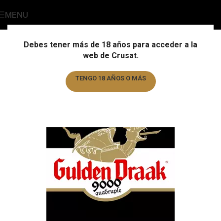
MENU
Blog Cervecero
Home
/
Noticias
Debes tener más de 18 años para acceder a la
web de Crusat.
NOTICIAS
GULDEN DRAAK 9000
TENGO 18 AÑOS O MÁS
0
crusat-editores
On 21 de February de 2023
TENGO MENOS DE 18 AÑOS