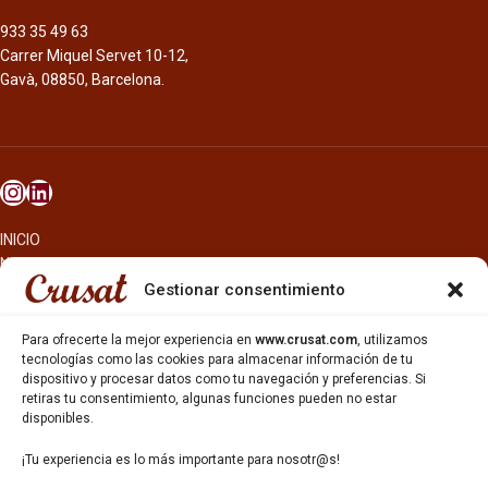
933 35 49 63
Carrer Miquel Servet 10-12,
Gavà, 08850, Barcelona.
INICIO
NOSOTROS
CERVEZAS
Gestionar consentimiento
ESTRELLA GALICIA
OTROS PRODUCTOS
Para ofrecerte la mejor experiencia en
www.crusat.com
, utilizamos
REPARTO EN BARCELONA
tecnologías como las cookies para almacenar información de tu
dispositivo y procesar datos como tu navegación y preferencias. Si
HOSTELERÍA Y PEQUEÑA ALIMENTACIÓN
retiras tu consentimiento, algunas funciones pueden no estar
CARTAS DE CERVEZAS Y VINO
disponibles.
CATAS Y FORMACIONES
SERVICIO TÉCNICO
¡Tu experiencia es lo más importante para nosotr@s!
SERVICIO DE ATENCIÓN AL CLIENTE
DISTRIBUCIÓN