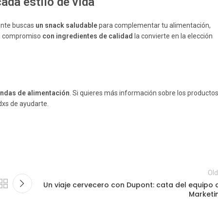
cada estilo de vida
mente buscas
un snack saludable
para complementar tu alimentación,
 Su compromiso
con ingredientes de calidad
la convierte en la elección
endas de alimentación
. Si quieres más información sobre los producto
dxs de ayudarte.
Old
Un viaje cervecero con Dupont: cata del equipo 
Marketi