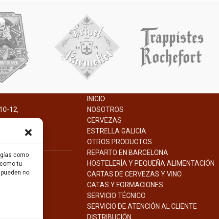
INICIO
10-12,
NOSOTROS
na.
CERVEZAS
ESTRELLA GALICIA
OTROS PRODUCTOS
REPARTO EN BARCELONA
logías como
HOSTELERÍA Y PEQUEÑA ALIMENTACIÓN
 como tu
s pueden no
CARTAS DE CERVEZAS Y VINO
CATAS Y FORMACIONES
SERVICIO TÉCNICO
SERVICIO DE ATENCIÓN AL CLIENTE
DISTRIBUCIÓN