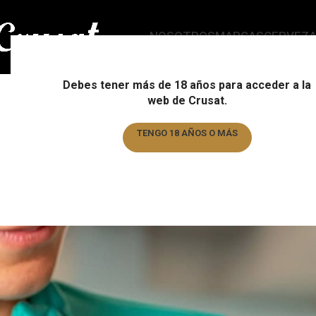
NOSOTROS
MARCAS
CERVEZ
Bl
Debes tener más de 18 años para acceder a la
web de Crusat.
TENGO 18 AÑOS O MÁS
MA
Maxi Nutrition: nutrición 
TENGO MENOS DE 18 AÑOS
rendimie
Posted by
crusat-edit