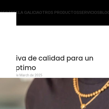
AS
ESTRELLA GALICIA
OTROS PRODUCTOS
SERVICIOS
BLO
og Cervecero
Home
/
Marcas
RCAS
deportiva de calidad para un
nto óptimo
ores
On 24 de March de 2025