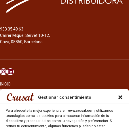
933 35 49 63
Carrer Miquel Servet 10-12,
Gavà, 08850, Barcelona.
INICIO
NOSOTROS
CERVEZAS
Gestionar consentimiento
ESTRELLA GALICIA
OTROS PRODUCTOS
Para ofrecerte la mejor experiencia en
www.crusat.com
, utilizamos
REPARTO EN BARCELONA
tecnologías como las cookies para almacenar información de tu
dispositivo y procesar datos como tu navegación y preferencias. Si
HOSTELERÍA Y PEQUEÑA ALIMENTACIÓN
retiras tu consentimiento, algunas funciones pueden no estar
CARTAS DE CERVEZAS Y VINO