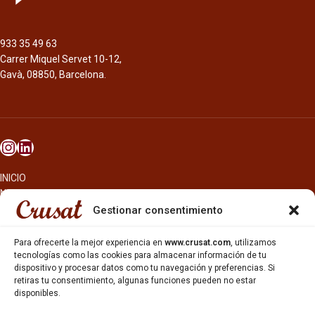
933 35 49 63
Carrer Miquel Servet 10-12,
Gavà, 08850, Barcelona.
INICIO
NOSOTROS
CERVEZAS
Gestionar consentimiento
ESTRELLA GALICIA
OTROS PRODUCTOS
Para ofrecerte la mejor experiencia en
www.crusat.com
, utilizamos
REPARTO EN BARCELONA
tecnologías como las cookies para almacenar información de tu
dispositivo y procesar datos como tu navegación y preferencias. Si
HOSTELERÍA Y PEQUEÑA ALIMENTACIÓN
retiras tu consentimiento, algunas funciones pueden no estar
CARTAS DE CERVEZAS Y VINO
disponibles.
CATAS Y FORMACIONES