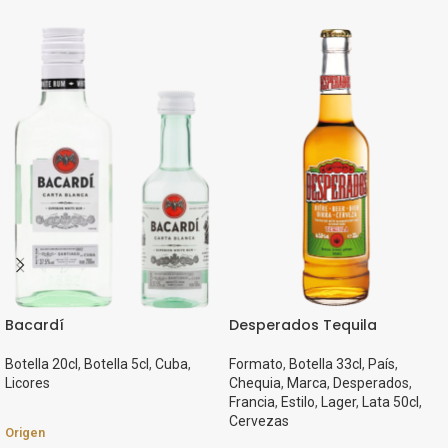
Bacardí
Desperados Tequila
Botella 20cl
,
Botella 5cl
,
Cuba
,
Formato
,
Botella 33cl
,
País
,
Licores
Chequia
,
Marca
,
Desperados
,
Francia
,
Estilo
,
Lager
,
Lata 50cl
,
Cervezas
Origen