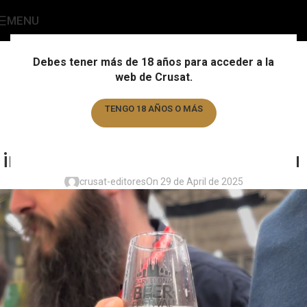
MENU
Blog Cervecero
Home
/
Comunidad
Debes tener más de 18 años para acceder a la
web de Crusat.
COMUNIDAD
,
CULTURA EMPRESARIAL
,
EQUIPO
,
EVENTOS
,
FESTIVAL
,
MARCAS
Quality Beers en el Barcelona
TENGO 18 AÑOS O MÁS
Beer Festival 2025: tradición,
TENGO MENOS DE 18 AÑOS
innovación y pasión cervecera
crusat-editores
On 29 de April de 2025