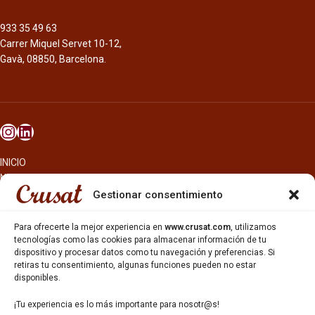
933 35 49 63
Carrer Miquel Servet 10-12,
Gavà, 08850, Barcelona.
INICIO
NOSOTROS
CERVEZAS
Gestionar consentimiento
ESTRELLA GALICIA
OTROS PRODUCTOS
Para ofrecerte la mejor experiencia en
www.crusat.com
, utilizamos
REPARTO EN BARCELONA
tecnologías como las cookies para almacenar información de tu
dispositivo y procesar datos como tu navegación y preferencias. Si
HOSTELERÍA Y PEQUEÑA ALIMENTACIÓN
retiras tu consentimiento, algunas funciones pueden no estar
CARTAS DE CERVEZAS Y VINO
disponibles.
CATAS Y FORMACIONES
SERVICIO TÉCNICO
¡Tu experiencia es lo más importante para nosotr@s!