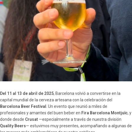
Del 11 al 13 de abril de 2025
, Barcelona volvió a convertirse en la
capital mundial de la cerveza artesana con la celebración del
Barcelona Beer Festival
. Un evento que reunió a miles de
profesionales y amantes del buen beber en
Fira Barcelona Montjuïc
, y
donde desde
Crusat
—especialmente a través de nuestra división
Quality Beers
— estuvimos muy presentes, acompañando a algunas de