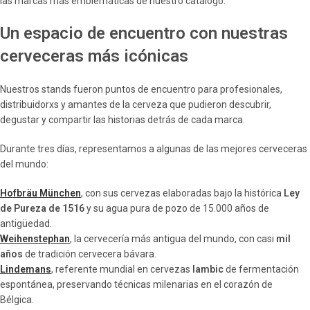
las marcas más emblemáticas de nuestro catálogo.
Un espacio de encuentro con nuestras
cerveceras más icónicas
Nuestros stands fueron puntos de encuentro para profesionales,
distribuidorxs y amantes de la cerveza que pudieron descubrir,
degustar y compartir las historias detrás de cada marca.
Durante tres días, representamos a algunas de las mejores cerveceras
del mundo:
Hofbräu München
, con sus cervezas elaboradas bajo la histórica
Ley
de Pureza de 1516
y su agua pura de pozo de 15.000 años de
antigüedad.
Weihenstephan
, la cervecería más antigua del mundo, con casi
mil
años
de tradición cervecera bávara.
Lindemans
, referente mundial en cervezas
lambic
de fermentación
espontánea, preservando técnicas milenarias en el corazón de
Bélgica.