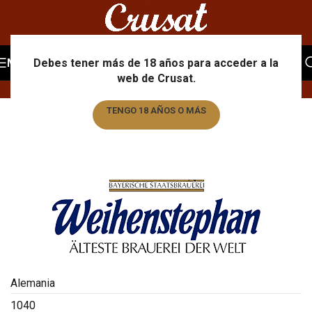
Portfolio
MENU
Debes tener más de 18 años para acceder a la
web de Crusat.
Home
/
Portfolio
/
Weihenstephaner
TENGO 18 AÑOS O MÁS
TENGO MENOS DE 18 AÑOS
Alemania
1040