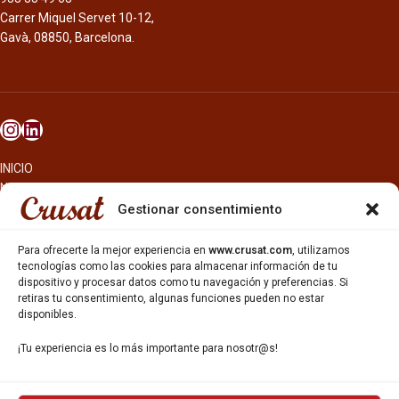
Carrer Miquel Servet 10-12,
Gavà, 08850, Barcelona.
INICIO
NOSOTROS
CERVEZAS
Gestionar consentimiento
ESTRELLA GALICIA
OTROS PRODUCTOS
Para ofrecerte la mejor experiencia en
www.crusat.com
, utilizamos
REPARTO EN BARCELONA
tecnologías como las cookies para almacenar información de tu
dispositivo y procesar datos como tu navegación y preferencias. Si
HOSTELERÍA Y PEQUEÑA ALIMENTACIÓN
retiras tu consentimiento, algunas funciones pueden no estar
CARTAS DE CERVEZAS Y VINO
disponibles.
CATAS Y FORMACIONES
SERVICIO TÉCNICO
¡Tu experiencia es lo más importante para nosotr@s!
SERVICIO DE ATENCIÓN AL CLIENTE
DISTRIBUCIÓN
CATÁLOGOS