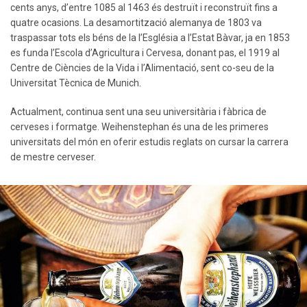
cents anys, d’entre 1085 al 1463 és destruït i reconstruït fins a
quatre ocasions. La desamortització alemanya de 1803 va
traspassar tots els béns de la l’Església a l’Estat Bàvar, ja en 1853
es funda l’Escola d’Agricultura i Cervesa, donant pas, el 1919 al
Centre de Ciències de la Vida i l’Alimentació, sent co-seu de la
Universitat Tècnica de Munich.
Actualment, continua sent una seu universitària i fàbrica de
cerveses i formatge. Weihenstephan és una de les primeres
universitats del món en oferir estudis reglats on cursar la carrera
de mestre cerveser.