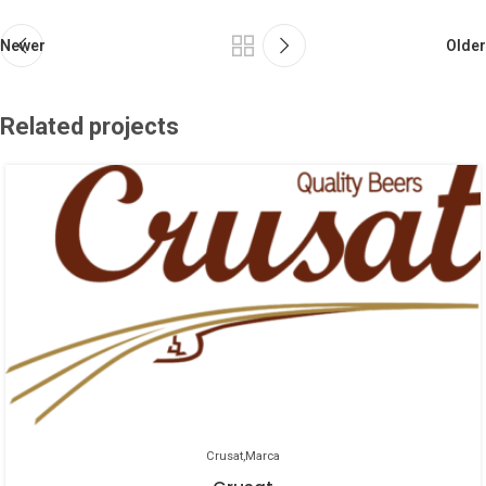
Weiss Dunkel
Doppelbock
Graduación Alcohólica
Graduación Alcohólica
Newer
Older
5,3%
7.4%
Formato
Formato
Botella 50cl.
Botella 50cl.
Related projects
Barril Inox. 30l.
Barril Inox. 30l.
Doppelbock oscura, con notas de
higo y ciruela, equilibrados por la
Cerveza bávara de trigo tostado.
malta oscura que nos aporta toffe,
Carbonatada y refrescante. De
nueces y chocolate. Reconocida e
abundante y persistente espuma,
imitada como claro ejemplo de
aromas y sabores maltosos y
Doppelbock Bavara.
tostados suaves, a caramelo de
color ambar oscuro. Weihenstephan
es la cervecería más antigua del
mundo, fundada el 1040.
Crusat
Marca