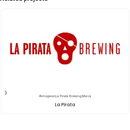
Barril Inox. 30l.
Barril Inox. 30l.
Doppelbock oscura, con notas de
higo y ciruela, equilibrados por la
Cerveza bávara de trigo tostado.
malta oscura que nos aporta toffe,
Carbonatada y refrescante. De
nueces y chocolate. Reconocida e
abundante y persistente espuma,
imitada como claro ejemplo de
aromas y sabores maltosos y
Doppelbock Bavara.
tostados suaves, a caramelo de
color ambar oscuro. Weihenstephan
es la cervecería más antigua del
mundo, fundada el 1040.
Almogàver
La Pirata Brewing
Marca
La Pirata