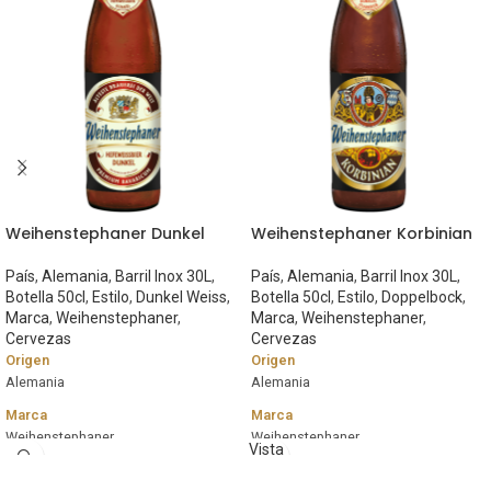
Weihenstephaner Dunkel
Weihenstephaner Korbinian
País
,
Alemania
,
Barril Inox 30L
,
País
,
Alemania
,
Barril Inox 30L
,
Botella 50cl
,
Estilo
,
Dunkel Weiss
,
Botella 50cl
,
Estilo
,
Doppelbock
,
Marca
,
Weihenstephaner
,
Marca
,
Weihenstephaner
,
Cervezas
Cervezas
Origen
Origen
Alemania
Alemania
Marca
Marca
Weihenstephaner
Weihenstephaner
Vista
rápida
Estilo
Estilo