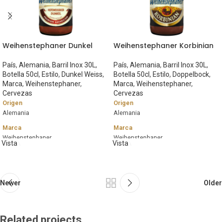
Weihenstephaner Dunkel
Weihenstephaner Korbinian
País
,
Alemania
,
Barril Inox 30L
,
País
,
Alemania
,
Barril Inox 30L
,
Botella 50cl
,
Estilo
,
Dunkel Weiss
,
Botella 50cl
,
Estilo
,
Doppelbock
,
Marca
,
Weihenstephaner
,
Marca
,
Weihenstephaner
,
Cervezas
Cervezas
Origen
Origen
Alemania
Alemania
Marca
Marca
Weihenstephaner
Weihenstephaner
Vista
Vista
rápida
rápida
Estilo
Estilo
Weiss Dunkel
Doppelbock
Graduación Alcohólica
Graduación Alcohólica
Newer
Older
5,3%
7.4%
Formato
Formato
Botella 50cl.
Botella 50cl.
Related projects