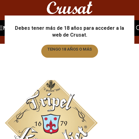
Portfolio
MENU
Debes tener más de 18 años para acceder a la
web de Crusat.
Home
/
Portfolio
/
Tripel Karmeliet
TENGO 18 AÑOS O MÁS
TENGO MENOS DE 18 AÑOS