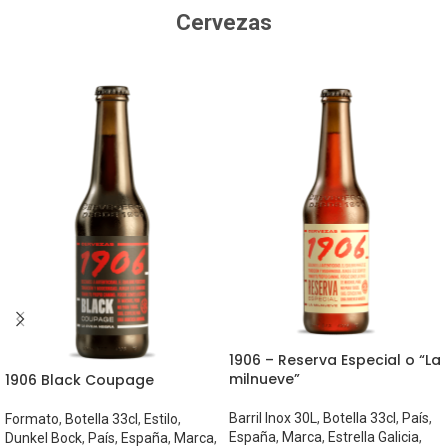
Cervezas
1906 – Reserva Especial o “La
milnueve”
1906 Black Coupage
Barril Inox 30L
,
Botella 33cl
,
País
,
Formato
,
Botella 33cl
,
Estilo
,
España
,
Marca
,
Estrella Galicia
,
Dunkel Bock
,
País
,
España
,
Marca
,