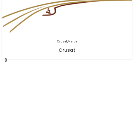
Cerveza de 6,5%, amargor de 25 IBU’s
y estilo Helles Bock.
La 1906 es una cerveza con maltas
tostadas, lúpulo aromático de un
sabor prolongado y con un carácter
especial y único. Esta cerveza se
Crusat
Marca
adquiere utilizando agua de A
Crusat
Coruña, una selección de maltas
Pilsen y tostadas y lúpulos del tipo
Perle Hallertau. Color ámbar brillante.
Aromas todtados a café y caramelo,
en nariz ligeros matices florales y
herbales. Esta lager extra tiene un
toque único con notas tostadas.