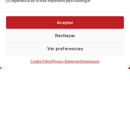
¡Tu experiencia es lo más importante para nosotr@s!
Aceptar
INICIO
Rechazar
NOSOTROS
CERVEZAS
Ver preferencias
ESTRELLA GALICIA
OTROS PRODUCTOS
Cookie Policy
Privacy Statement
Impressum
REPARTO EN BARCELONA
HOSTELERÍA Y PEQUEÑA ALIMENTACIÓN
CARTAS DE CERVEZAS Y VINO
CATAS Y FORMACIONES
SERVICIO TÉCNICO
SERVICIO DE ATENCIÓN AL CLIENTE
DISTRIBUCIÓN
CATÁLOGOS
GESTIÓN DE
DENUNCIAS
DISTRIBUYE CON NOSOTR@S