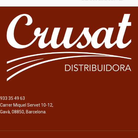
6,5º
Formato
Formato
Botella 33cl
Botella 33cl.
Lata 33cl.
Cerveza roja, tostada e intensa. Con
una graduación alcohólica de 8%
Barril inox. 30l.
Abv. Sabor intenso proferido por su
Color
malta tostada.
Rubia
Cerveza de 6,5%, amargor de 25 IBU’s
y estilo Helles Bock.
La 1906 es una cerveza con maltas
tostadas, lúpulo aromático de un
sabor prolongado y con un carácter
933 35 49 63
especial y único. Esta cerveza se
Carrer Miquel Servet 10-12,
adquiere utilizando agua de A
Gavà, 08850, Barcelona.
Coruña, una selección de maltas
Pilsen y tostadas y lúpulos del tipo
Perle Hallertau. Color ámbar brillante.
Aromas todtados a café y caramelo,