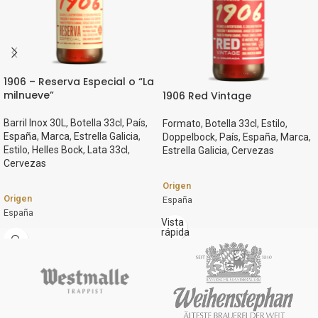
1906 – Reserva Especial o “La
milnueve”
1906 Red Vintage
Barril Inox 30L
,
Botella 33cl
,
País
,
Formato
,
Botella 33cl
,
Estilo
,
España
,
Marca
,
Estrella Galicia
,
Doppelbock
,
País
,
España
,
Marca
,
Estilo
,
Helles Bock
,
Lata 33cl
,
Estrella Galicia
,
Cervezas
Cervezas
Origen
Origen
España
España
Marca
Vista
rápida
Marca
Estrella Galicia
Estrella Galicia
Estilo
Estilo
DoppelBock
Helles Bock
Graduación Alcohólica
Graduación Alcohólica
8%