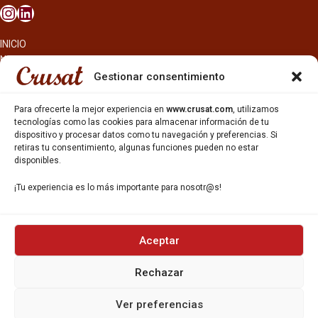
en nariz ligeros matices florales y
herbales. Esta lager extra tiene un
toque único con notas tostadas.
INICIO
NOSOTROS
CERVEZAS
Gestionar consentimiento
ESTRELLA GALICIA
OTROS PRODUCTOS
Para ofrecerte la mejor experiencia en
www.crusat.com
, utilizamos
REPARTO EN BARCELONA
tecnologías como las cookies para almacenar información de tu
dispositivo y procesar datos como tu navegación y preferencias. Si
HOSTELERÍA Y PEQUEÑA ALIMENTACIÓN
retiras tu consentimiento, algunas funciones pueden no estar
CARTAS DE CERVEZAS Y VINO
disponibles.
CATAS Y FORMACIONES
SERVICIO TÉCNICO
¡Tu experiencia es lo más importante para nosotr@s!
SERVICIO DE ATENCIÓN AL CLIENTE
DISTRIBUCIÓN
CATÁLOGOS
GESTIÓN DE
DENUNCIAS
Aceptar
Rechazar
DISTRIBUYE CON NOSOTR@S
©CRUSAT, 2026. Todos los derechos reservados.
Ver preferencias
Política de Privacidad
|
Aviso Legal
|
Política de Cookies