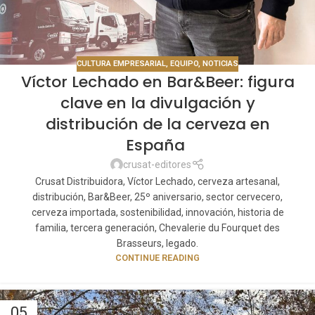
CULTURA EMPRESARIAL
,
EQUIPO
,
NOTICIAS
Víctor Lechado en Bar&Beer: figura
clave en la divulgación y
distribución de la cerveza en
España
crusat-editores
Crusat Distribuidora, Víctor Lechado, cerveza artesanal,
distribución, Bar&Beer, 25º aniversario, sector cervecero,
cerveza importada, sostenibilidad, innovación, historia de
familia, tercera generación, Chevalerie du Fourquet des
Brasseurs, legado.
CONTINUE READING
05