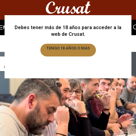
Cultura empresarial
MENU
Debes tener más de 18 años para acceder a la
web de Crusat.
Home
/
Archive by Category "Cultura empresarial"
/
Page 2
TENGO 18 AÑOS O MÁS
07
TENGO MENOS DE 18 AÑOS
MAR