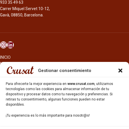
933 35 49 63
Carrer Miquel Servet 10-12,
Gavà, 08850, Barcelona.
INICIO
NOSOTROS
CERVEZAS
Gestionar consentimiento
ESTRELLA GALICIA
OTROS PRODUCTOS
Para ofrecerte la mejor experiencia en
www.crusat.com
, utilizamos
REPARTO EN BARCELONA
tecnologías como las cookies para almacenar información de tu
dispositivo y procesar datos como tu navegación y preferencias. Si
HOSTELERÍA Y PEQUEÑA ALIMENTACIÓN
retiras tu consentimiento, algunas funciones pueden no estar
CARTAS DE CERVEZAS Y VINO
disponibles.
CATAS Y FORMACIONES
SERVICIO TÉCNICO
¡Tu experiencia es lo más importante para nosotr@s!
SERVICIO DE ATENCIÓN AL CLIENTE
DISTRIBUCIÓN
CATÁLOGOS