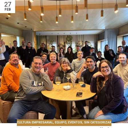
27
FEB
CULTURA EMPRESARIAL
,
EQUIPO
,
EVENTOS
,
SIN CATEGORIZAR