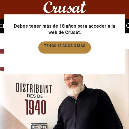
Equipo
MENU
Debes tener más de 18 años para acceder a la
web de Crusat.
Home
/
Archive by Category "Equipo"
/
Page 2
TENGO 18 AÑOS O MÁS
11
TENGO MENOS DE 18 AÑOS
FEB