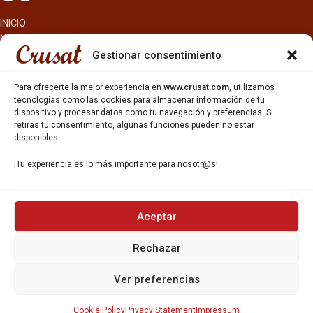
INICIO
NOSOTROS
CERVEZAS
Gestionar consentimiento
ESTRELLA GALICIA
OTROS PRODUCTOS
Para ofrecerte la mejor experiencia en
www.crusat.com
, utilizamos
REPARTO EN BARCELONA
tecnologías como las cookies para almacenar información de tu
dispositivo y procesar datos como tu navegación y preferencias. Si
HOSTELERÍA Y PEQUEÑA ALIMENTACIÓN
retiras tu consentimiento, algunas funciones pueden no estar
CARTAS DE CERVEZAS Y VINO
disponibles.
CATAS Y FORMACIONES
SERVICIO TÉCNICO
¡Tu experiencia es lo más importante para nosotr@s!
SERVICIO DE ATENCIÓN AL CLIENTE
DISTRIBUCIÓN
CATÁLOGOS
GESTIÓN DE
DENUNCIAS
Aceptar
Rechazar
DISTRIBUYE CON NOSOTR@S
©CRUSAT, 2026. Todos los derechos reservados.
Ver preferencias
Política de Privacidad
|
Aviso Legal
|
Política de Cookies
Cookie Policy
Privacy Statement
Impressum