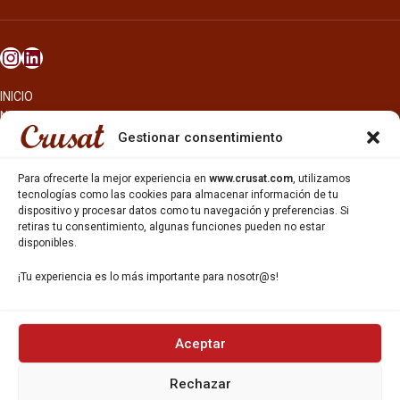
INICIO
NOSOTROS
CERVEZAS
Gestionar consentimiento
ESTRELLA GALICIA
OTROS PRODUCTOS
Para ofrecerte la mejor experiencia en
www.crusat.com
, utilizamos
REPARTO EN BARCELONA
tecnologías como las cookies para almacenar información de tu
dispositivo y procesar datos como tu navegación y preferencias. Si
HOSTELERÍA Y PEQUEÑA ALIMENTACIÓN
retiras tu consentimiento, algunas funciones pueden no estar
CARTAS DE CERVEZAS Y VINO
disponibles.
CATAS Y FORMACIONES
SERVICIO TÉCNICO
¡Tu experiencia es lo más importante para nosotr@s!
SERVICIO DE ATENCIÓN AL CLIENTE
DISTRIBUCIÓN
CATÁLOGOS
GESTIÓN DE
DENUNCIAS
Aceptar
Rechazar
DISTRIBUYE CON NOSOTR@S