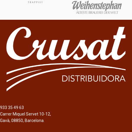
Peso neto
Peso neto
55g
55g
Formato
Formato
12 x 55 gramos
12 x 55 gramos
Descripción
Descripción
Barrita energética Barebells sabor
Barrita energética Barebells sabor
Chocolate con Avellana salada
Chocolate blanco con almendras
933 35 49 63
Carrer Miquel Servet 10-12,
Gavà, 08850, Barcelona.