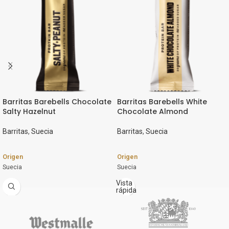
Barritas Barebells Chocolate
Barritas Barebells White
Salty Hazelnut
Chocolate Almond
Barritas
,
Suecia
Barritas
,
Suecia
Origen
Origen
Suecia
Suecia
Marca
Marca
Vista
rápida
Barebells
Barebells
Producto
Producto
Barrita energética proteína Barebells
Barrita energética proteína Barebells
Chocolate con Avellana salada
Chocolate blanco con almendras.