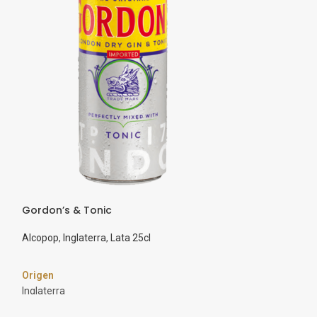
Gordon’s & Tonic
Kopparberg Mix
Alcopop
,
Inglaterra
,
Lata 25cl
Barril Inox 30L
,
La
Origen
Origen
Inglaterra
Suecia
Marca
Marca