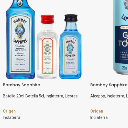
Bombay Sapphire
Bombay Sapphire 
Botella 20cl
,
Botella 5cl
,
Inglaterra
,
Licores
Alcopop
,
Inglaterra
,
L
Origen
Origen
Inglaterra
Inglaterra
Marca
Marca