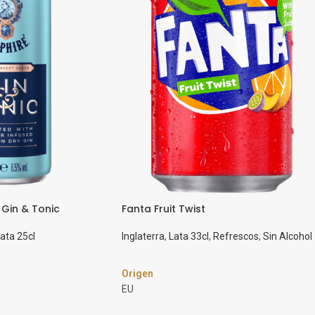
Gin & Tonic
Fanta Fruit Twist
ata 25cl
Inglaterra
,
Lata 33cl
,
Refrescos
,
Sin Alcohol
Origen
EU
Marca