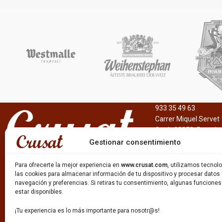
Bombay Sapphire
Bacardi
Estilo
Estilo
Ginebra
Alcohol Mix
Formato
Formato
12 x 5cl
12 x 25cl
6 x 20cl
Descripción
Bebida alcohol mix de
Descripción
Ginebra de origen inglés, de 40% alc./vol.,
933 35 49 63
cuya fabricación se inició en 1986 por el
Carrer Miquel Servet 
comerciante de vinos inglés IDV.
Gavà, 08850, Barcelo
Actualmente es una empresa subsidiaria de
Gestionar consentimiento
Bacardí.
Para ofrecerte la mejor experiencia en
www.crusat.com
, utilizamos tecno
las cookies para almacenar información de tu dispositivo y procesar datos
navegación y preferencias. Si retiras tu consentimiento, algunas funcione
estar disponibles.
¡Tu experiencia es lo más importante para nosotr@s!