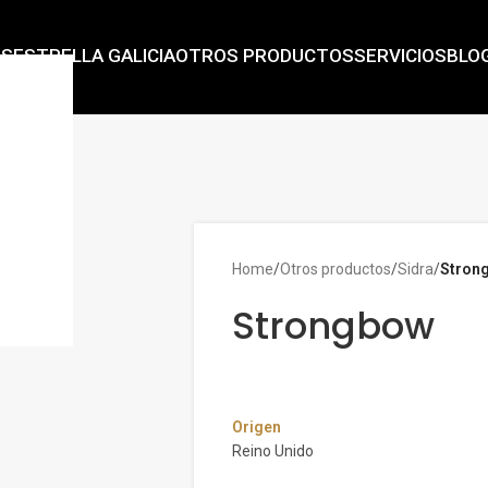
AS
ESTRELLA GALICIA
OTROS PRODUCTOS
SERVICIOS
BLO
Home
/
Otros productos
/
Sidra
/
Stron
Strongbow
Origen
Reino Unido