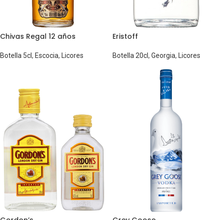
Chivas Regal 12 años
Eristoff
Botella 5cl
,
Escocia
,
Licores
Botella 20cl
,
Georgia
,
Licores
Gordon’s
Grey Goose