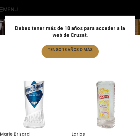
MENU
Licores
Home
/
Licores
Debes tener más de 18 años para acceder a la
web de Crusat.
TENGO 18 AÑOS O MÁS
TENGO MENOS DE 18 AÑOS
Marie Brizard
Larios