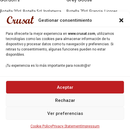
Botella 20cl
,
Botella 5cl
,
Inglaterra
,
Botella 70cl
,
Francia
,
Licores
Licores
Gestionar consentimiento
Para ofrecerte la mejor experiencia en
www.crusat.com
, utilizamos
tecnologías como las cookies para almacenar información de tu
dispositivo y procesar datos como tu navegación y preferencias. Si
retiras tu consentimiento, algunas funciones pueden no estar
disponibles.
¡Tu experiencia es lo más importante para nosotr@s!
Aceptar
Rechazar
Ver preferencias
Ron Negrita
Smirnoff
Botella 5cl
,
Francia
,
Licores
Botella 20cl
,
Botella 5cl
,
Licores
,
Cookie Policy
Privacy Statement
Impressum