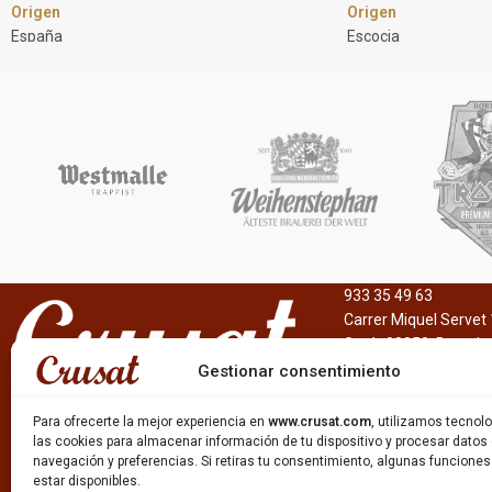
Origen
Origen
España
Escocia
Marca
Marca
Alquitara
Ballantine's
Estilo
Estilo
Licor de hierbas / Orujo de hierbas / Crema
Scotch Whisky
de licor / Aguardiente de orujo / Crema de
Formato
licor de tarta de Almendras
6 x 20cl
Formato
12 x 5cl
Garrafa 3L
Descripción
933 35 49 63
Botella 70cl
Whisky escocés mezcl
Carrer Miquel Servet 
Descripción
obtenido a través de
Gavà, 08850, Barcelo
Licores de origen gallego, de 15% - 30%
de malta y cereales
Gestionar consentimiento
alc./vol., cuya fabricación se basa en la
seleccionados, cuya f
materia prima de calidad y la mano de obra
1827 por George Ball
Para ofrecerte la mejor experiencia en
www.crusat.com
, utilizamos tecno
artesanal.
Actualmente está fa
las cookies para almacenar información de tu dispositivo y procesar datos
navegación y preferencias. Si retiras tu consentimiento, algunas funcione
Ricard.
estar disponibles.