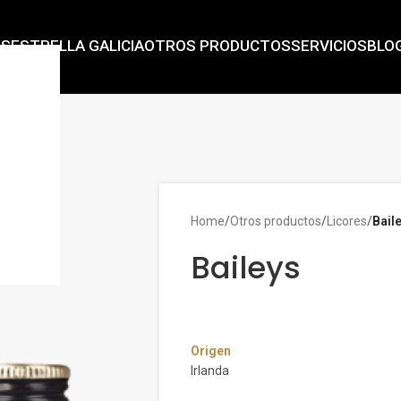
AS
ESTRELLA GALICIA
OTROS PRODUCTOS
SERVICIOS
BLO
Home
/
Otros productos
/
Licores
/
Bail
Baileys
Origen
Irlanda