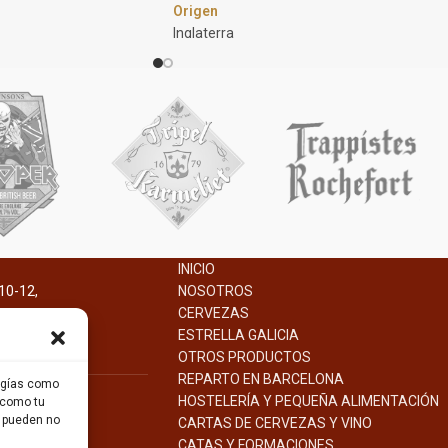
Origen
Inglaterra
Marca
Bombay Sapphire
Estilo
Ginebra
Formato
12 x 5cl
6 x 20cl
Descripción
INICIO
ado de 40% alc./vol.,
Ginebra de origen inglés, de 40% alc./vol.,
10-12,
NOSOTROS
 la mezcla de whiskies
cuya fabricación se inició en 1986 por el
na.
CERVEZAS
 cuidadosamente
comerciante de vinos inglés IDV.
ESTRELLA GALICIA
abricación inició en
Actualmente es una empresa subsidiaria d
OTROS PRODUCTOS
antine.
Bacardí.
REPARTO EN BARCELONA
logías como
bricado por Pernod
HOSTELERÍA Y PEQUEÑA ALIMENTACIÓN
 como tu
s pueden no
CARTAS DE CERVEZAS Y VINO
CATAS Y FORMACIONES