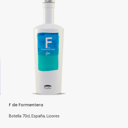
F de Formentera
Gordon’s
Botella 70cl
,
España
,
Licores
Botella 20cl
,
Botel