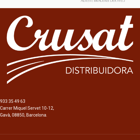
12 x 5cl
Almendras
6 x 20cl
Formato
Garrafa 3L
Descripción
Ginebra de origen inglés, de 40%
Botella 70cl
alc./vol., cuya fabricación se inició
Descripción
en 1986 por el comerciante de vinos
Licores de origen gallego, de 15% -
inglés IDV. Actualmente es una
30% alc./vol., cuya fabricación se
empresa subsidiaria de Bacardí.
basa en la materia prima de calidad y
la mano de obra artesanal.
933 35 49 63
Carrer Miquel Servet 10-12,
Gavà, 08850, Barcelona.