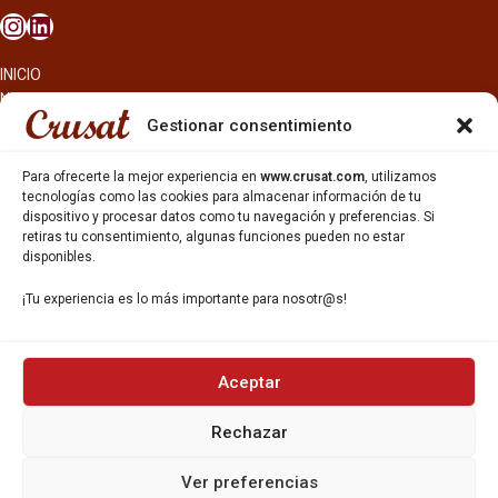
INICIO
NOSOTROS
CERVEZAS
Gestionar consentimiento
ESTRELLA GALICIA
OTROS PRODUCTOS
Para ofrecerte la mejor experiencia en
www.crusat.com
, utilizamos
REPARTO EN BARCELONA
tecnologías como las cookies para almacenar información de tu
dispositivo y procesar datos como tu navegación y preferencias. Si
HOSTELERÍA Y PEQUEÑA ALIMENTACIÓN
retiras tu consentimiento, algunas funciones pueden no estar
CARTAS DE CERVEZAS Y VINO
disponibles.
CATAS Y FORMACIONES
SERVICIO TÉCNICO
¡Tu experiencia es lo más importante para nosotr@s!
SERVICIO DE ATENCIÓN AL CLIENTE
DISTRIBUCIÓN
CATÁLOGOS
GESTIÓN DE
DENUNCIAS
Aceptar
Rechazar
DISTRIBUYE CON NOSOTR@S
©CRUSAT, 2026. Todos los derechos reservados.
Ver preferencias
Política de Privacidad
|
Aviso Legal
|
Política de Cookies