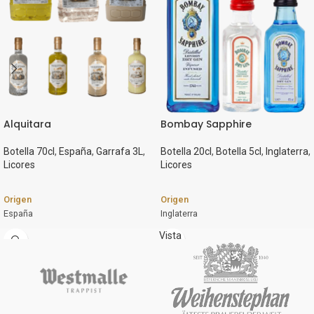
Alquitara
Bombay Sapphire
Botella 70cl
,
España
,
Garrafa 3L
,
Botella 20cl
,
Botella 5cl
,
Inglaterra
,
Licores
Licores
Origen
Origen
España
Inglaterra
Marca
Marca
Vista
rápida
Alquitara
Bombay Sapphire
Estilo
Estilo
Licor de hierbas / Orujo de hierbas /
Ginebra
Crema de licor / Aguardiente de orujo
Formato
/ Crema de licor de tarta de