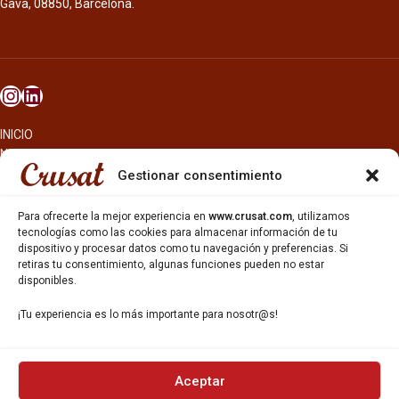
Gavà, 08850, Barcelona.
INICIO
NOSOTROS
CERVEZAS
Gestionar consentimiento
ESTRELLA GALICIA
OTROS PRODUCTOS
Para ofrecerte la mejor experiencia en
www.crusat.com
, utilizamos
REPARTO EN BARCELONA
tecnologías como las cookies para almacenar información de tu
dispositivo y procesar datos como tu navegación y preferencias. Si
HOSTELERÍA Y PEQUEÑA ALIMENTACIÓN
retiras tu consentimiento, algunas funciones pueden no estar
CARTAS DE CERVEZAS Y VINO
disponibles.
CATAS Y FORMACIONES
SERVICIO TÉCNICO
¡Tu experiencia es lo más importante para nosotr@s!
SERVICIO DE ATENCIÓN AL CLIENTE
DISTRIBUCIÓN
CATÁLOGOS
GESTIÓN DE
DENUNCIAS
Aceptar