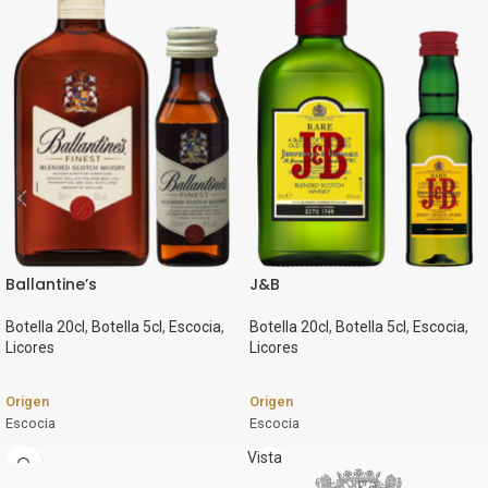
Ballantine’s
J&B
Botella 20cl
,
Botella 5cl
,
Escocia
,
Botella 20cl
,
Botella 5cl
,
Escocia
,
Licores
Licores
Origen
Origen
Escocia
Escocia
Marca
Marca
Vista
rápida
Ballantine's
J&B