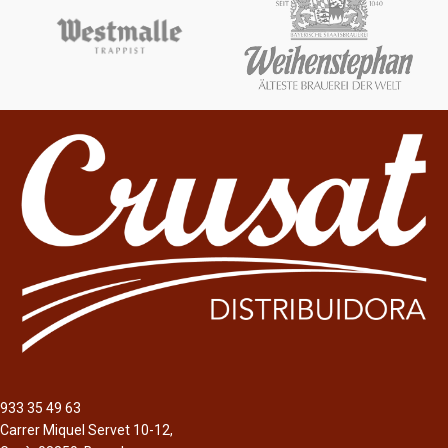
Estilo
Estilo
Scotch Whisky
Whiskey
Formato
Formato
6 x 20cl
6 x 20cl
12 x 5cl
12 x 5cl
Descripción
Whisky escocés mezclado de 40%
alc./vol., obtenido a través de la
mezcla de whiskies de malta y
cereales cuidadosamente
seleccionados, cuya fabricación
inició en 1827 por George Ballantine.
Actualmente está fabricado por
Pernod Ricard.
933 35 49 63
Carrer Miquel Servet 10-12,