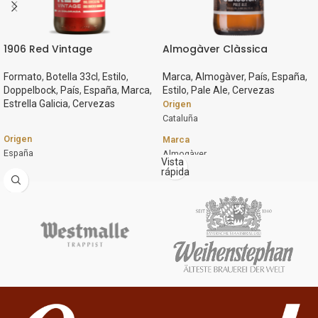
1906 Red Vintage
Almogàver Clàssica
Formato
,
Botella 33cl
,
Estilo
,
Marca
,
Almogàver
,
País
,
España
,
Doppelbock
,
País
,
España
,
Marca
,
Estilo
,
Pale Ale
,
Cervezas
Estrella Galicia
,
Cervezas
Origen
Cataluña
Origen
Marca
España
Almogàver
Vista
rápida
Marca
Estilo
Estrella Galicia
Pale Ale
Estilo
Graduación Alcohólica
DoppelBock
4,5%
Graduación Alcohólica
Cerveza Pale Ale Clásica con un sólo
8%
lúpulo Cascade. Nacida en Barcelona
hace 10 años. Es refrescante con
Formato
cuerpo y sabor intenso, los aromas a
Botella 33cl
pan dan paso a notas afrutadas y
final amargo.