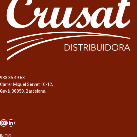
Cerveza roja, tostada e intensa. Con
una graduación alcohólica de 8%
Abv. Sabor intenso proferido por su
malta tostada.
933 35 49 63
Carrer Miquel Servet 10-12,
Gavà, 08850, Barcelona.
INICIO