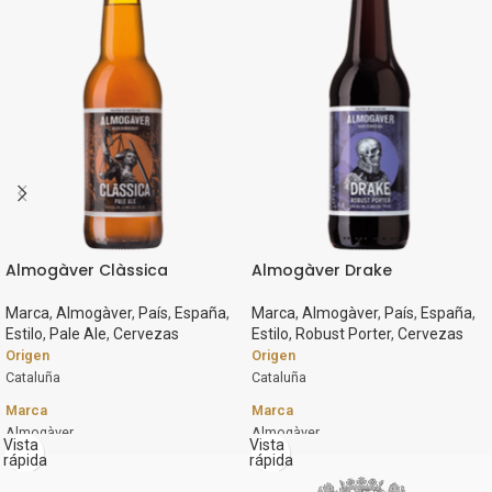
Almogàver Clàssica
Almogàver Drake
Marca
,
Almogàver
,
País
,
España
,
Marca
,
Almogàver
,
País
,
España
,
Estilo
,
Pale Ale
,
Cervezas
Estilo
,
Robust Porter
,
Cervezas
Origen
Origen
Cataluña
Cataluña
Marca
Marca
Almogàver
Almogàver
Vista
Vista
rápida
rápida
Estilo
Estilo
Pale Ale
Robust Porter