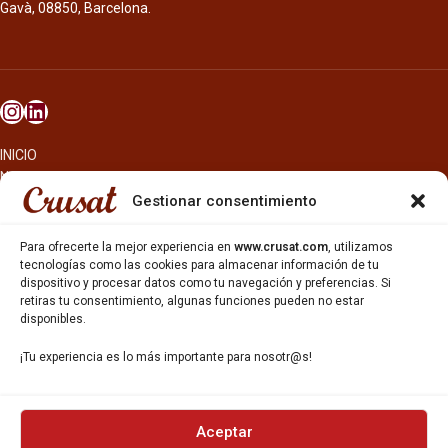
Gavà, 08850, Barcelona.
INICIO
NOSOTROS
CERVEZAS
Gestionar consentimiento
ESTRELLA GALICIA
OTROS PRODUCTOS
Para ofrecerte la mejor experiencia en
www.crusat.com
, utilizamos
REPARTO EN BARCELONA
tecnologías como las cookies para almacenar información de tu
dispositivo y procesar datos como tu navegación y preferencias. Si
HOSTELERÍA Y PEQUEÑA ALIMENTACIÓN
retiras tu consentimiento, algunas funciones pueden no estar
CARTAS DE CERVEZAS Y VINO
disponibles.
CATAS Y FORMACIONES
SERVICIO TÉCNICO
¡Tu experiencia es lo más importante para nosotr@s!
SERVICIO DE ATENCIÓN AL CLIENTE
DISTRIBUCIÓN
CATÁLOGOS
GESTIÓN DE
DENUNCIAS
Aceptar