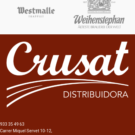
Graduación Alcohólica
Graduación Alcohólica
4,5%
4,5%
Cerveza Pale Ale Clásica con un sólo
Homenaje a los que son fieles a sus
lúpulo Cascade. Nacida en Barcelona
principios, que no les importa el qué
hace 10 años. Es refrescante con
dirán. Sin miedo como los piratas.
cuerpo y sabor intenso, los aromas a
Aromas a chocolate y café de color
pan dan paso a notas afrutadas y
marrón oscuro.
final amargo.
933 35 49 63
Carrer Miquel Servet 10-12,