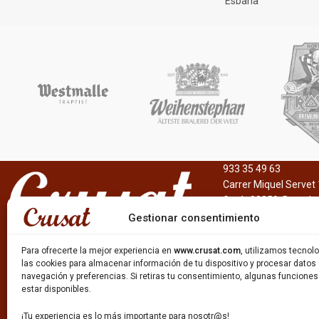
España
Marca
Marca
Estrella Galicia
Estrella Galicia
Estilo
Estilo
Helles Bock
DoppelBock
Graduación Alcohólica
Graduación Alcohól
6,5º
8%
Formato
Formato
Botella 33cl
Botella 33cl.
933 35 49 63
Lata 33cl.
Carrer Miquel Servet 
Cerveza roja, tostad
Gavà, 08850, Barcelo
Barril inox. 30l.
graduación alcohólic
Gestionar consentimiento
Color
intenso proferido por
Rubia
Para ofrecerte la mejor experiencia en
www.crusat.com
, utilizamos tecno
las cookies para almacenar información de tu dispositivo y procesar datos
navegación y preferencias. Si retiras tu consentimiento, algunas funcione
Cerveza de 6,5%, amargor de 25 IBU’s y estilo
estar disponibles.
Helles Bock.
¡Tu experiencia es lo más importante para nosotr@s!
La 1906 es una cerveza con maltas tostadas,