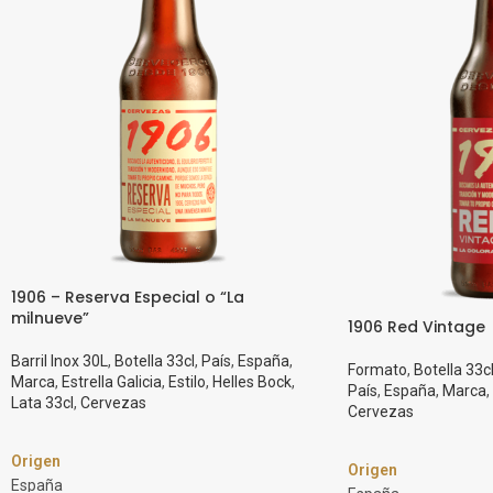
1906 – Reserva Especial o “La
milnueve”
1906 Red Vintage
Barril Inox 30L
,
Botella 33cl
,
País
,
España
,
Formato
,
Botella 33c
Marca
,
Estrella Galicia
,
Estilo
,
Helles Bock
,
País
,
España
,
Marca
,
Lata 33cl
,
Cervezas
Cervezas
Origen
Origen
España