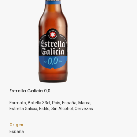
Estrella Galicia 0,0
Estrella Galicia
Formato
,
Botella 33cl
,
País
,
España
,
Marca
,
Formato
,
Botella 
Estrella Galicia
,
Estilo
,
Sin Alcohol
,
Cervezas
Estrella Galicia
,
Es
Origen
Origen
España
España