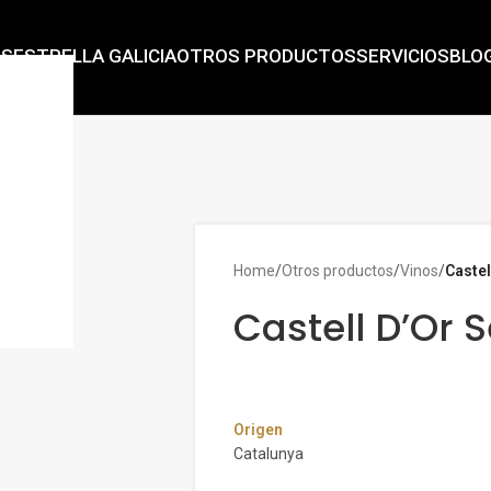
AS
ESTRELLA GALICIA
OTROS PRODUCTOS
SERVICIOS
BLO
Home
/
Otros productos
/
Vinos
/
Castel
Castell D’Or 
Origen
Catalunya