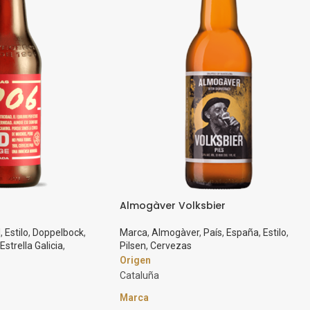
Almogàver Volksbier
l
,
Estilo
,
Doppelbock
,
Marca
,
Almogàver
,
País
,
España
,
Estilo
,
Estrella Galicia
,
Pilsen
,
Cervezas
Origen
Cataluña
Marca