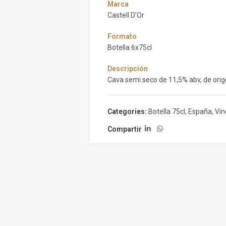
Marca
Castell D’Or
Formato
Botella 6x75cl
Descripción
Cava semi seco de 11,5% abv, de orig
Categories:
Botella 75cl
,
España
,
Vin
Compartir