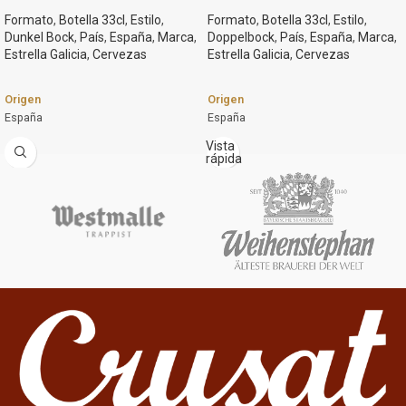
Formato
,
Botella 33cl
,
Estilo
,
Formato
,
Botella 33cl
,
Estilo
,
Dunkel Bock
,
País
,
España
,
Marca
,
Doppelbock
,
País
,
España
,
Marca
,
Estrella Galicia
,
Cervezas
Estrella Galicia
,
Cervezas
Origen
Origen
España
España
Marca
Marca
Vista
rápida
Estrella Galicia
Estrella Galicia
Estilo
Estilo
Dunkel Bock
DoppelBock
Graduación Alcohólica
Graduación Alcohólica
7,2%
8%
Formato
Formato
Botella 33cl
Botella 33cl
Cerveza negra, como su nombre
indica. Con notas suaves a
Cerveza roja, tostada e intensa. Con
chocolate, café, regaliz. Intensa en
una graduación alcohólica de 8%
boca y espuma persistente.
Abv. Sabor intenso proferido por su