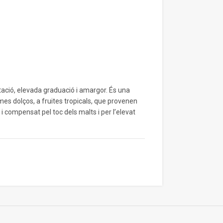
Estilo
Belgian Quadrupe
Graduación Alco
10,5%
Formato
Botella 33cl.
tació, elevada graduació i amargor. És una
Botella 75cl.
mes dolços, a fruites tropicals, que provenen
 i compensat pel toc dels malts i per l’elevat
Barril Inox 20l.
Complejas notas 
tostada, café y a
buena y completa
notas de chocolat
Acabado agridulce