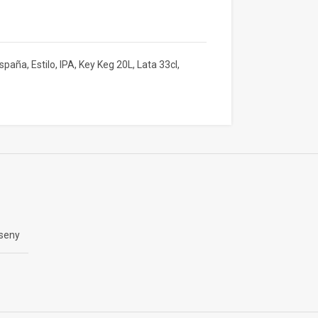
spaña
,
Estilo
,
IPA
,
Key Keg 20L
,
Lata 33cl
,
seny