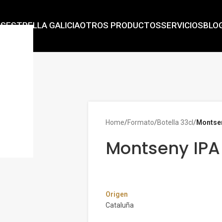
AS
ESTRELLA GALICIA
OTROS PRODUCTOS
SERVICIOS
BLO
Home
/
Formato
/
Botella 33cl
/
Montsen
Montseny IPA
Origen
Cataluña