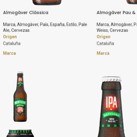
Almogàver Clàssica
Almogàver Pau & 
Marca
,
Almogàver
,
País
,
España
,
Estilo
,
Pale
Marca
,
Almogàver
,
P
Ale
,
Cervezas
Weiss
,
Cervezas
Origen
Origen
Cataluña
Cataluña
Marca
Marca
Almogàver
Almogàver
Estilo
Estilo
Pale Ale
Weiss
Graduación Alcohólica
Graduación Alcohól
4,5%
4,2%
Cerveza Pale Ale Clásica con un sólo lúpulo
Homenaje al barrio d
Cascade. Nacida en Barcelona hace 10 años.
tenemos nuestra fabr
Es refrescante con cuerpo y sabor intenso,
estilo Alemán, con m
los aromas a pan dan paso a notas afrutadas
certificado ecológico
y final amargo.
clavo (especia). Lige