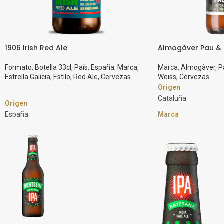
1906 Irish Red Ale
Almogàver Pau & 
Formato
,
Botella 33cl
,
País
,
España
,
Marca
,
Marca
,
Almogàver
,
P
Estrella Galicia
,
Estilo
,
Red Ale
,
Cervezas
Weiss
,
Cervezas
Origen
Cataluña
Origen
España
Marca
Almogàver
Marca
Estrella Galicia
Estilo
Weiss
Estilo
Red Ale
Graduación Alcohól
4,2%
Graduación Alcohólica
5.0%
Homenaje al barrio d
tenemos nuestra fabr
Formato
estilo Alemán, con m
Botella 33cl