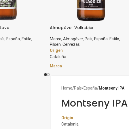
Love
Almogàver Volksbier
aís
,
España
,
Estilo
,
Marca
,
Almogàver
,
País
,
España
,
Estilo
,
Pilsen
,
Cervezas
Origen
Cataluña
Marca
Almogàver
Estilo
Pilsen
Home
/
País
/
España
/
Montseny IPA
ica
Graduación Alcohólica
Montseny IPA
5,4%
e “La Pau”, donde
Cerveza de estilo pils. Cerveza del pueblo y
Origin
ica. Cerveza de trigo
para el pueblo. De baja fermentación, con u
Catalonia
aterias primas de
mínimo de 60 días de maduración a 0ºC.