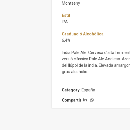
Montseny
Estil
IPA
Graduació Alcohòlica
6,4%
India Pale Ale. Cervesa d’alta fermen
versió clàssica Pale Ale Anglesa. Aro
del llúpol de la india. Elevada amargor
grau alcohòlic.
Category:
España
Compartir