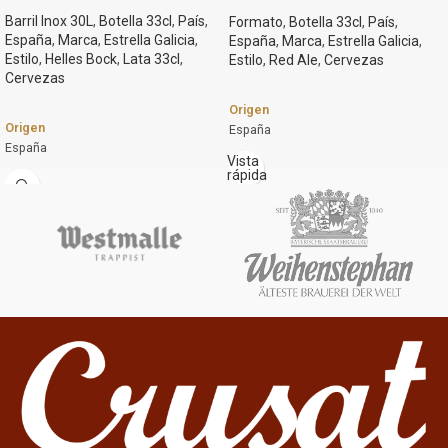
Barril Inox 30L
,
Botella 33cl
,
País
,
Formato
,
Botella 33cl
,
País
,
España
,
Marca
,
Estrella Galicia
,
España
,
Marca
,
Estrella Galicia
,
Estilo
,
Helles Bock
,
Lata 33cl
,
Estilo
,
Red Ale
,
Cervezas
Cervezas
Origen
Origen
España
España
Marca
Vista
rápida
Marca
Estrella Galicia
Estrella Galicia
Estilo
Estilo
Red Ale
Helles Bock
Graduación Alcohólica
Graduación Alcohólica
5.0%
6,5º
Formato
Formato
Botella 33cl
Botella 33cl.
Lata 33cl.
Cerveza estilo Irish Ale pero al estilo
Gallego. La pelirroja, una cerveza de
Barril inox. 30l.
fusión, de inspiración irlandesa con
Color