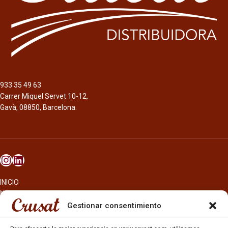
la mezcla de cuatro maltas y cuatro
Rubia
lúpulos.
Cerveza de 6,5%, amargor de 25 IBU’s
y estilo Helles Bock.
La 1906 es una cerveza con maltas
tostadas, lúpulo aromático de un
sabor prolongado y con un carácter
933 35 49 63
especial y único. Esta cerveza se
Carrer Miquel Servet 10-12,
adquiere utilizando agua de A
Gavà, 08850, Barcelona.
Coruña, una selección de maltas
Pilsen y tostadas y lúpulos del tipo
Perle Hallertau. Color ámbar brillante.
Aromas todtados a café y caramelo,
en nariz ligeros matices florales y
herbales. Esta lager extra tiene un
toque único con notas tostadas.
INICIO
NOSOTROS
CERVEZAS
Gestionar consentimiento
ESTRELLA GALICIA
OTROS PRODUCTOS