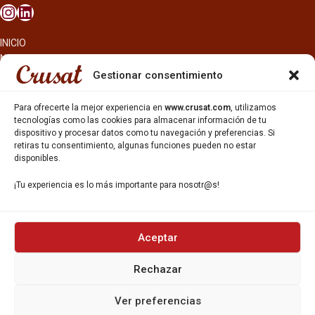
INICIO
NOSOTROS
CERVEZAS
Gestionar consentimiento
ESTRELLA GALICIA
OTROS PRODUCTOS
Para ofrecerte la mejor experiencia en
www.crusat.com
, utilizamos
REPARTO EN BARCELONA
tecnologías como las cookies para almacenar información de tu
dispositivo y procesar datos como tu navegación y preferencias. Si
HOSTELERÍA Y PEQUEÑA ALIMENTACIÓN
retiras tu consentimiento, algunas funciones pueden no estar
CARTAS DE CERVEZAS Y VINO
disponibles.
CATAS Y FORMACIONES
SERVICIO TÉCNICO
¡Tu experiencia es lo más importante para nosotr@s!
SERVICIO DE ATENCIÓN AL CLIENTE
DISTRIBUCIÓN
CATÁLOGOS
GESTIÓN DE
DENUNCIAS
Aceptar
Rechazar
DISTRIBUYE CON NOSOTR@S
©CRUSAT, 2026. Todos los derechos reservados.
Ver preferencias
Política de Privacidad
|
Aviso Legal
|
Política de Cookies