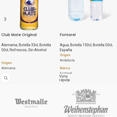
Club Mate Original
Fontarel
Alemania
,
Botella 33cl
,
Botella
Agua
,
Botella 150cl
,
Botella 50cl
,
50cl
,
Refrescos
,
Sin Alcohol
España
Origen
Andalucía
Origen
Alemania
Marca
Fontarel
Marca
Vista
rápida
Club Mate
Estilo
Agua
Estilo
Refresco a base de mate
Formato
6 x 1,5L PET
Formato
Botella 33cl
12 x 50cl PET
Botella 50cl
Descripción