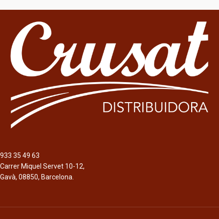
Agua mineral natural, de
Descripción
mineralización débil, de origen
Bebida refrescante sin alcohol, de
andaluz.
origen alemán, obtenida a través de
un extracto de la yerba mate.
Contiene cafeína.
933 35 49 63
Carrer Miquel Servet 10-12,
Gavà, 08850, Barcelona.