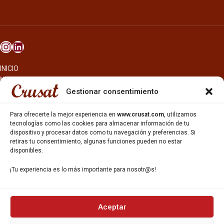
INICIO
NOSOTROS
CERVEZAS
Gestionar consentimiento
ESTRELLA GALICIA
OTROS PRODUCTOS
Para ofrecerte la mejor experiencia en
www.crusat.com
, utilizamos
REPARTO EN BARCELONA
tecnologías como las cookies para almacenar información de tu
dispositivo y procesar datos como tu navegación y preferencias. Si
HOSTELERÍA Y PEQUEÑA ALIMENTACIÓN
retiras tu consentimiento, algunas funciones pueden no estar
CARTAS DE CERVEZAS Y VINO
disponibles.
CATAS Y FORMACIONES
SERVICIO TÉCNICO
¡Tu experiencia es lo más importante para nosotr@s!
SERVICIO DE ATENCIÓN AL CLIENTE
DISTRIBUCIÓN
CATÁLOGOS
GESTIÓN DE
DENUNCIAS
Aceptar