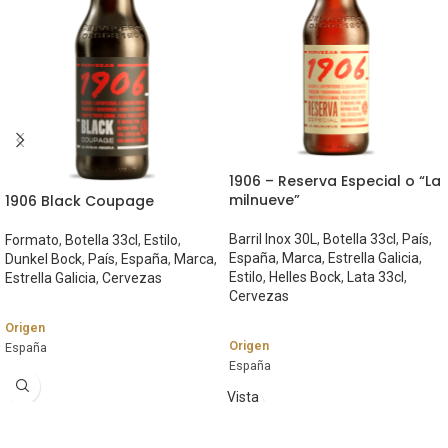
1906 – Reserva Especial o “La
milnueve”
1906 Black Coupage
Barril Inox 30L
,
Botella 33cl
,
País
,
Formato
,
Botella 33cl
,
Estilo
,
España
,
Marca
,
Estrella Galicia
,
Dunkel Bock
,
País
,
España
,
Marca
,
Estilo
,
Helles Bock
,
Lata 33cl
,
Estrella Galicia
,
Cervezas
Cervezas
Origen
Origen
España
España
Marca
Marca
Vista
Estrella Galicia
rápida
Estrella Galicia
Estilo
Estilo
Dunkel Bock