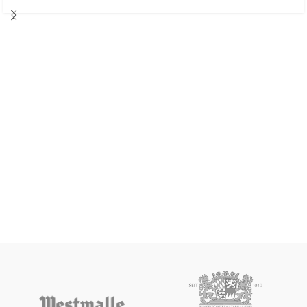
Pilsen y tostadas y lúpulos del tipo
Perle Hallertau. Color ámbar brillante.
Aromas todtados a café y caramelo,
en nariz ligeros matices florales y
herbales. Esta lager extra tiene un
toque único con notas tostadas.