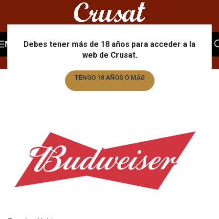
Portfolio
MENU
Debes tener más de 18 años para acceder a la
web de Crusat.
Home
/
Portfolio
/
Budweiser
TENGO 18 AÑOS O MÁS
TENGO MENOS DE 18 AÑOS