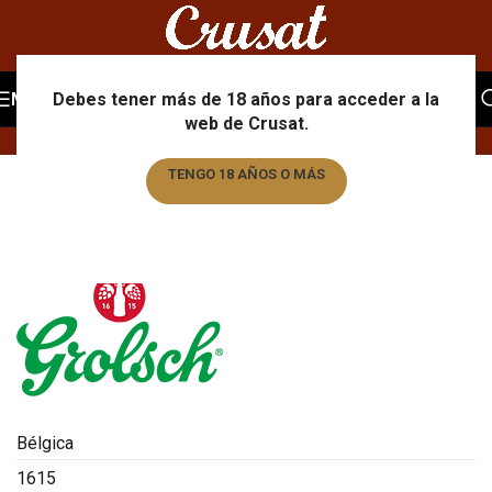
Portfolio
MENU
Debes tener más de 18 años para acceder a la
web de Crusat.
Home
/
Portfolio
/
Grolsch
TENGO 18 AÑOS O MÁS
TENGO MENOS DE 18 AÑOS
Bélgica
1615