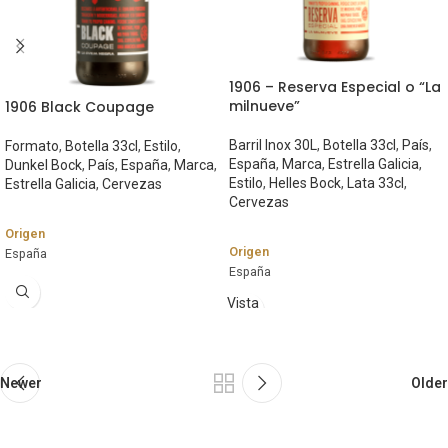
1906 – Reserva Especial o “La
milnueve”
1906 Black Coupage
Barril Inox 30L
,
Botella 33cl
,
País
,
Formato
,
Botella 33cl
,
Estilo
,
España
,
Marca
,
Estrella Galicia
,
Dunkel Bock
,
País
,
España
,
Marca
,
Estilo
,
Helles Bock
,
Lata 33cl
,
Estrella Galicia
,
Cervezas
Cervezas
Origen
Origen
España
España
Marca
Marca
Vista
Estrella Galicia
rápida
Estrella Galicia
Estilo
Estilo
Dunkel Bock
Helles Bock
Newer
Older
Graduación Alcohólica
Graduación Alcohólica
7,2%
6,5º
Formato