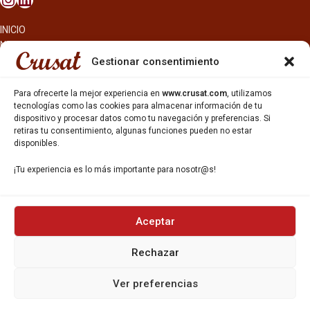
INICIO
NOSOTROS
CERVEZAS
Gestionar consentimiento
ESTRELLA GALICIA
OTROS PRODUCTOS
Para ofrecerte la mejor experiencia en
www.crusat.com
, utilizamos
REPARTO EN BARCELONA
tecnologías como las cookies para almacenar información de tu
dispositivo y procesar datos como tu navegación y preferencias. Si
HOSTELERÍA Y PEQUEÑA ALIMENTACIÓN
retiras tu consentimiento, algunas funciones pueden no estar
CARTAS DE CERVEZAS Y VINO
disponibles.
CATAS Y FORMACIONES
SERVICIO TÉCNICO
¡Tu experiencia es lo más importante para nosotr@s!
SERVICIO DE ATENCIÓN AL CLIENTE
DISTRIBUCIÓN
CATÁLOGOS
GESTIÓN DE
DENUNCIAS
Aceptar
Rechazar
DISTRIBUYE CON NOSOTR@S
©CRUSAT, 2026. Todos los derechos reservados.
Ver preferencias
Política de Privacidad
|
Aviso Legal
|
Política de Cookies