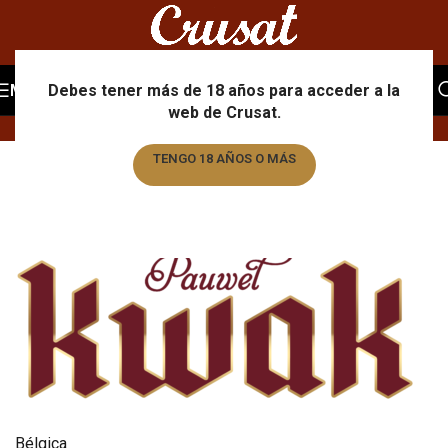
Portfolio
MENU
Debes tener más de 18 años para acceder a la
web de Crusat.
Home
/
Portfolio
/
Kwak
TENGO 18 AÑOS O MÁS
TENGO MENOS DE 18 AÑOS
Bélgica