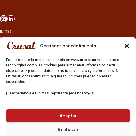
INICIO
NOSOTROS
CERVEZAS
Gestionar consentimiento
ESTRELLA GALICIA
OTROS PRODUCTOS
Para ofrecerte la mejor experiencia en
www.crusat.com
, utilizamos
REPARTO EN BARCELONA
tecnologías como las cookies para almacenar información de tu
dispositivo y procesar datos como tu navegación y preferencias. Si
HOSTELERÍA Y PEQUEÑA ALIMENTACIÓN
retiras tu consentimiento, algunas funciones pueden no estar
CARTAS DE CERVEZAS Y VINO
disponibles.
CATAS Y FORMACIONES
SERVICIO TÉCNICO
¡Tu experiencia es lo más importante para nosotr@s!
SERVICIO DE ATENCIÓN AL CLIENTE
DISTRIBUCIÓN
CATÁLOGOS
GESTIÓN DE
DENUNCIAS
Aceptar
Rechazar
DISTRIBUYE CON NOSOTR@S