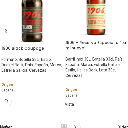
1906 – Reserva Especial o “La
milnueve”
1906 Black Coupage
Barril Inox 30L
,
Botella 33cl
,
País
,
Formato
,
Botella 33cl
,
Estilo
,
España
,
Marca
,
Estrella Galicia
,
Dunkel Bock
,
País
,
España
,
Marca
,
Estilo
,
Helles Bock
,
Lata 33cl
,
Estrella Galicia
,
Cervezas
Cervezas
Origen
Origen
España
España
Marca
Marca
Vista
Estrella Galicia
rápida
Estrella Galicia
Estilo
Estilo
Dunkel Bock
Helles Bock
Newer
Older
Graduación Alcohólica