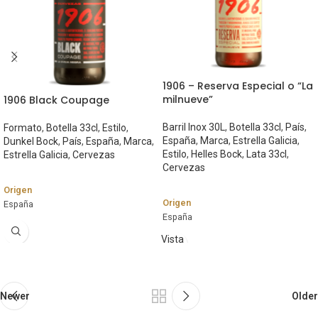
1906 – Reserva Especial o “La
milnueve”
1906 Black Coupage
Barril Inox 30L
,
Botella 33cl
,
País
,
Formato
,
Botella 33cl
,
Estilo
,
España
,
Marca
,
Estrella Galicia
,
Dunkel Bock
,
País
,
España
,
Marca
,
Estilo
,
Helles Bock
,
Lata 33cl
,
Estrella Galicia
,
Cervezas
Cervezas
Origen
Origen
España
España
Marca
Marca
Vista
Estrella Galicia
rápida
Estrella Galicia
Estilo
Estilo
Dunkel Bock
Helles Bock
Newer
Older
Graduación Alcohólica
Graduación Alcohólica
7,2%