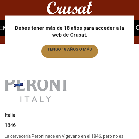
Portfolio
MENU
Debes tener más de 18 años para acceder a la
web de Crusat.
Home
/
Portfolio
/
Peroni
TENGO 18 AÑOS O MÁS
TENGO MENOS DE 18 AÑOS
Italia
1846
La cervecería Peroni nace en Vigevano en el 1846, pero no es