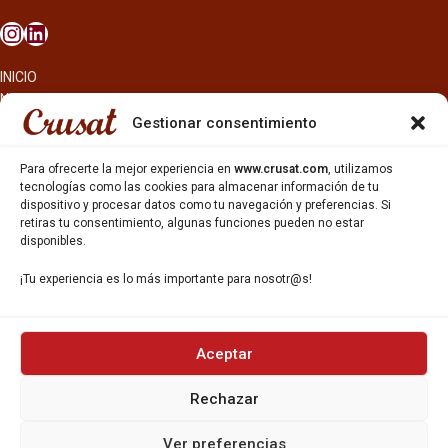
INICIO
NOSOTROS
CERVEZAS
Gestionar consentimiento
ESTRELLA GALICIA
OTROS PRODUCTOS
Para ofrecerte la mejor experiencia en
www.crusat.com
, utilizamos
REPARTO EN BARCELONA
tecnologías como las cookies para almacenar información de tu
dispositivo y procesar datos como tu navegación y preferencias. Si
HOSTELERÍA Y PEQUEÑA ALIMENTACIÓN
retiras tu consentimiento, algunas funciones pueden no estar
CARTAS DE CERVEZAS Y VINO
disponibles.
CATAS Y FORMACIONES
SERVICIO TÉCNICO
¡Tu experiencia es lo más importante para nosotr@s!
SERVICIO DE ATENCIÓN AL CLIENTE
DISTRIBUCIÓN
CATÁLOGOS
GESTIÓN DE
DENUNCIAS
Aceptar
Rechazar
DISTRIBUYE CON NOSOTR@S
©CRUSAT, 2026. Todos los derechos reservados.
Ver preferencias
Política de Privacidad
|
Aviso Legal
|
Política de Cookies