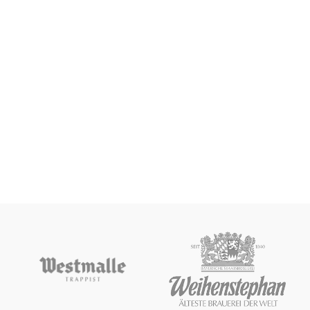
en nariz ligeros matices florales y
herbales. Esta lager extra tiene un
toque único con notas tostadas.