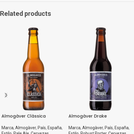
Related products
Almogàver Clàssica
Almogàver Drake
Marca
,
Almogàver
,
País
,
España
,
Marca
,
Almogàver
,
País
,
España
,
Estilo
,
Pale Ale
,
Cervezas
Estilo
,
Robust Porter
,
Cervezas