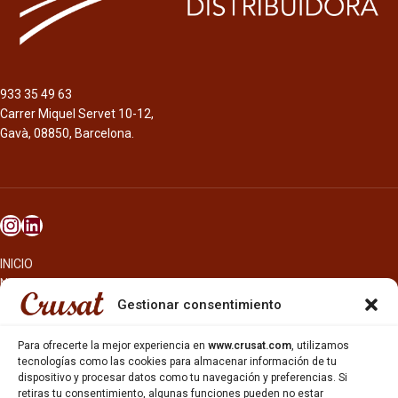
933 35 49 63
Carrer Miquel Servet 10-12,
Gavà, 08850, Barcelona.
INICIO
NOSOTROS
CERVEZAS
Gestionar consentimiento
ESTRELLA GALICIA
OTROS PRODUCTOS
Para ofrecerte la mejor experiencia en
www.crusat.com
, utilizamos
REPARTO EN BARCELONA
tecnologías como las cookies para almacenar información de tu
dispositivo y procesar datos como tu navegación y preferencias. Si
HOSTELERÍA Y PEQUEÑA ALIMENTACIÓN
retiras tu consentimiento, algunas funciones pueden no estar