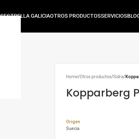
AS
ESTRELLA GALICIA
OTROS PRODUCTOS
SERVICIOS
BLO
Home
/
Otros productos
/
Sidra
/
Koppa
Kopparberg 
Origen
Suecia