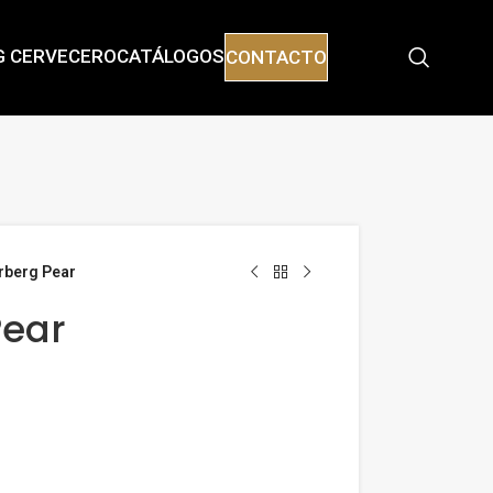
G CERVECERO
CATÁLOGOS
CONTACTO
rberg Pear
Pear