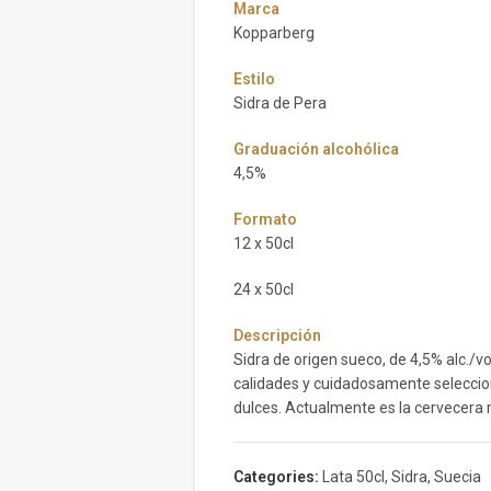
Marca
Kopparberg
Estilo
Sidra de Pera
Graduación alcohólica
4,5%
Formato
12 x 50cl
24 x 50cl
Descripción
Sidra de origen sueco, de 4,5% alc./vo
calidades y cuidadosamente seleccio
dulces. Actualmente es la cervecera 
Categories:
Lata 50cl
,
Sidra
,
Suecia