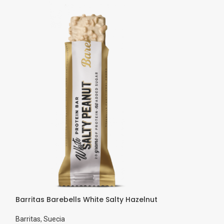
Barritas Barebells White Salty Hazelnut
Desperados Mo
Barritas
,
Suecia
Formato
,
Botella 