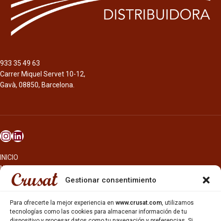
fermentación y segunda
fermentación en botella, de color
marrón oscuro. Aroma floral,
especiado y a levaduras frescas.
Sabor ligeramente seco con notas de
caramelo. Elaborada en el
933 35 49 63
monasterio de Scourmont desde
Carrer Miquel Servet 10-12,
1862.
Gavà, 08850, Barcelona.
INICIO
NOSOTROS
CERVEZAS
Gestionar consentimiento
ESTRELLA GALICIA
OTROS PRODUCTOS
Para ofrecerte la mejor experiencia en
www.crusat.com
, utilizamos
REPARTO EN BARCELONA
tecnologías como las cookies para almacenar información de tu
dispositivo y procesar datos como tu navegación y preferencias. Si