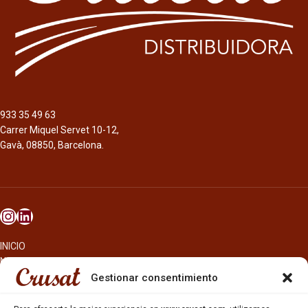
la mezcla de cuatro maltas y cuatro
Rubia
lúpulos.
Cerveza de 6,5%, amargor de 25 IBU’s
y estilo Helles Bock.
La 1906 es una cerveza con maltas
tostadas, lúpulo aromático de un
sabor prolongado y con un carácter
933 35 49 63
especial y único. Esta cerveza se
Carrer Miquel Servet 10-12,
adquiere utilizando agua de A
Gavà, 08850, Barcelona.
Coruña, una selección de maltas
Pilsen y tostadas y lúpulos del tipo
Perle Hallertau. Color ámbar brillante.
Aromas todtados a café y caramelo,
en nariz ligeros matices florales y
herbales. Esta lager extra tiene un
toque único con notas tostadas.
INICIO
NOSOTROS
CERVEZAS
Gestionar consentimiento
ESTRELLA GALICIA
OTROS PRODUCTOS