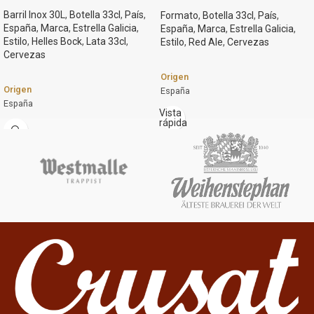
Barril Inox 30L
,
Botella 33cl
,
País
,
Formato
,
Botella 33cl
,
País
,
España
,
Marca
,
Estrella Galicia
,
España
,
Marca
,
Estrella Galicia
,
Estilo
,
Helles Bock
,
Lata 33cl
,
Estilo
,
Red Ale
,
Cervezas
Cervezas
Origen
Origen
España
España
Marca
Vista
rápida
Marca
Estrella Galicia
Estrella Galicia
Estilo
Estilo
Red Ale
Helles Bock
Graduación Alcohólica
Graduación Alcohólica
5.0%
6,5º
Formato
Formato
Botella 33cl
Botella 33cl.
Lata 33cl.
Cerveza estilo Irish Ale pero al estilo
Gallego. La pelirroja, una cerveza de
Barril inox. 30l.
fusión, de inspiración irlandesa con
Color