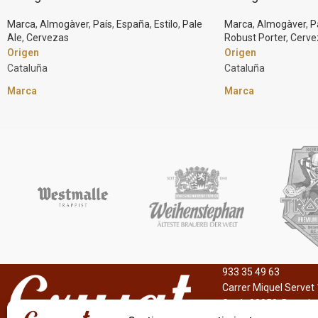
Marca
,
Almogàver
,
País
,
España
,
Estilo
,
Pale
Marca
,
Almogàver
,
P
Ale
,
Cervezas
Robust Porter
,
Cerve
Origen
Origen
Cataluña
Cataluña
Marca
Marca
Almogàver
Almogàver
Estilo
Estilo
Pale Ale
Robust Porter
Graduación Alcohólica
Graduación Alcohól
4,5%
4,5%
Cerveza Pale Ale Clásica con un sólo lúpulo
Homenaje a los que s
Cascade. Nacida en Barcelona hace 10 años.
principios, que no les
Es refrescante con cuerpo y sabor intenso,
miedo como los pira
los aromas a pan dan paso a notas afrutadas
y café de color marr
y final amargo.
933 35 49 63
Carrer Miquel Servet 
Gavà, 08850, Barcelo