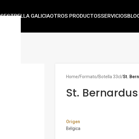
AS
ESTRELLA GALICIA
OTROS PRODUCTOS
SERVICIOS
BLO
Home
/
Formato
/
Botella 33cl
/
St. Ber
St. Bernardus
Origen
Bélgica