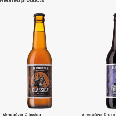
Related products
Almogàver Clàssica
Almogàver Drake