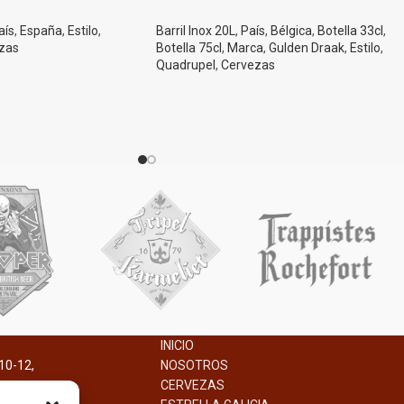
aís
,
España
,
Estilo
,
Barril Inox 20L
,
País
,
Bélgica
,
Botella 33cl
,
zas
Botella 75cl
,
Marca
,
Gulden Draak
,
Estilo
,
Quadrupel
,
Cervezas
ica
on fieles a sus
 importa el qué dirán. Sin
Origen
tas. Aromas a chocolate
Bélgica
ón oscuro.
Marca
INICIO
Gulden Draak
10-12,
NOSOTROS
Estilo
na.
CERVEZAS
Belgian Quadrupel