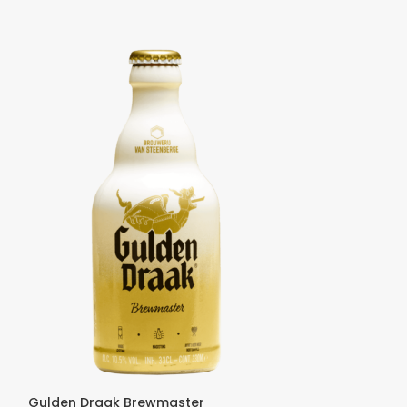
Gulden Draak Brewmaster
Gulden Draak