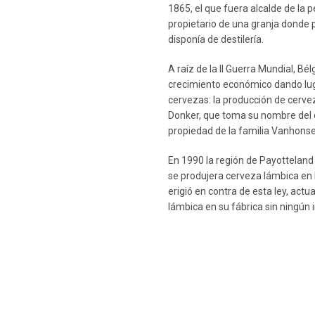
1865, el que fuera alcalde de la
propietario de una granja donde p
disponía de destilería.
A raíz de la II Guerra Mundial, B
crecimiento económico dando lug
cervezas: la producción de cerve
Donker, que toma su nombre del c
propiedad de la familia Vanhons
En 1990 la región de Payotteland
se produjera cerveza lámbica en 
erigió en contra de esta ley, ac
lámbica en su fábrica sin ningún