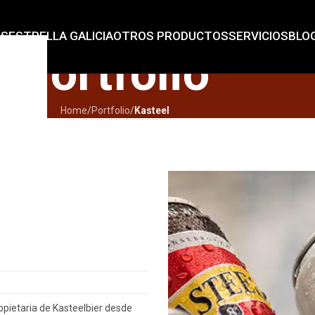
AS
ESTRELLA GALICIA
OTROS PRODUCTOS
SERVICIOS
BLO
Portfolio
Home
/
Portfolio
/
Kasteel
pietaria de Kasteelbier desde