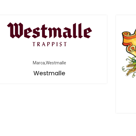
Botella 33
 33cl.
il inox. 30l.
Cerveza est
or
una cervez
ia
mezcla de 
eza de 6,5%, amargor de 25 IBU’s y estilo Helles Bock.
1906 es una cerveza con maltas tostadas, lúpulo
mático de un sabor prolongado y con un carácter
Marca
Westmalle
cial y único. Esta cerveza se adquiere utilizando agua
Westmalle
 Coruña, una selección de maltas Pilsen y tostadas y
los del tipo Perle Hallertau. Color ámbar brillante.
mas todtados a café y caramelo, en nariz ligeros
ces florales y herbales. Esta lager extra tiene un toque
co con notas tostadas.