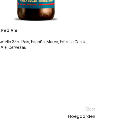
h Red Ale
1906 Red Vint
otella 33cl
,
País
,
España
,
Marca
,
Estrella Galicia
,
Formato
,
Botella
 Ale
,
Cervezas
Marca
,
Estrella G
Origen
España
Marca
licia
Estrella Galicia
Estilo
DoppelBock
Older
n Alcohólica
Graduación Alc
Hoegaarden
8%
Formato