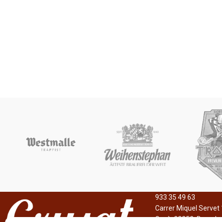
933 35 49 63
Carrer Miquel Servet 
Gavà, 08850, Barcelo