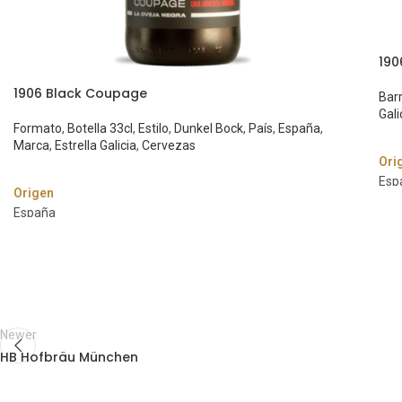
190
1906 Black Coupage
Barr
Gali
Formato
,
Botella 33cl
,
Estilo
,
Dunkel Bock
,
País
,
España
,
Marca
,
Estrella Galicia
,
Cervezas
Ori
Esp
Origen
Mar
España
Estr
Marca
Esti
Estrella Galicia
Hel
Estilo
Gra
Dunkel Bock
6,5
Newer
Graduación Alcohólica
For
HB Hofbräu München
7,2%
Bote
Formato