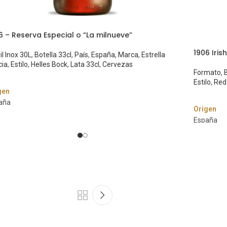
6 – Reserva Especial o “La milnueve”
1906 Iris
il Inox 30L
,
Botella 33cl
,
País
,
España
,
Marca
,
Estrella
cia
,
Estilo
,
Helles Bock
,
Lata 33cl
,
Cervezas
Formato
,
B
Estilo
,
Red
gen
aña
Origen
ca
España
ella Galicia
Marca
lo
Estrella Ga
les Bock
Estilo
duación Alcohólica
Red Ale
º
Graduació
mato
5.0%
lla 33cl.
Formato