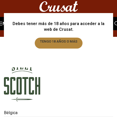
Portfolio
MENU
Debes tener más de 18 años para acceder a la
web de Crusat.
Home
/
Portfolio
/
Silly Scotch
TENGO 18 AÑOS O MÁS
TENGO MENOS DE 18 AÑOS
Bélgica