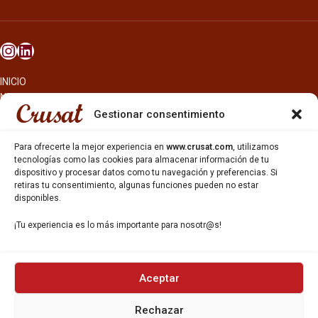
INICIO
NOSOTROS
CERVEZAS
Gestionar consentimiento
ESTRELLA GALICIA
OTROS PRODUCTOS
Para ofrecerte la mejor experiencia en
www.crusat.com
, utilizamos
REPARTO EN BARCELONA
tecnologías como las cookies para almacenar información de tu
dispositivo y procesar datos como tu navegación y preferencias. Si
HOSTELERÍA Y PEQUEÑA ALIMENTACIÓN
retiras tu consentimiento, algunas funciones pueden no estar
CARTAS DE CERVEZAS Y VINO
disponibles.
CATAS Y FORMACIONES
SERVICIO TÉCNICO
¡Tu experiencia es lo más importante para nosotr@s!
SERVICIO DE ATENCIÓN AL CLIENTE
DISTRIBUCIÓN
CATÁLOGOS
GESTIÓN DE
DENUNCIAS
Aceptar
Rechazar
DISTRIBUYE CON NOSOTR@S