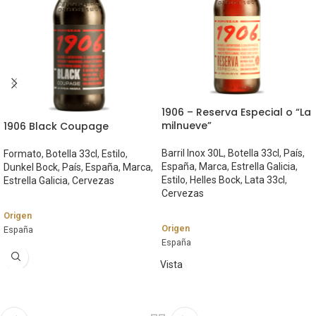
1906 – Reserva Especial o “La
milnueve”
1906 Black Coupage
Barril Inox 30L
,
Botella 33cl
,
País
,
Formato
,
Botella 33cl
,
Estilo
,
España
,
Marca
,
Estrella Galicia
,
Dunkel Bock
,
País
,
España
,
Marca
,
Estilo
,
Helles Bock
,
Lata 33cl
,
Estrella Galicia
,
Cervezas
Cervezas
Origen
Origen
España
España
Marca
Marca
Vista
Estrella Galicia
rápida
Estrella Galicia
Estilo
Estilo
Dunkel Bock
Helles Bock