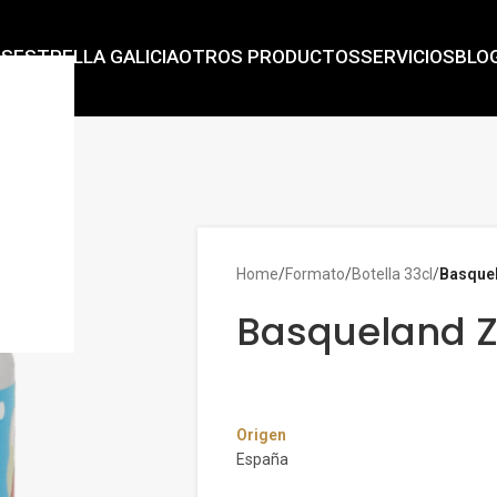
AS
ESTRELLA GALICIA
OTROS PRODUCTOS
SERVICIOS
BLO
Home
/
Formato
/
Botella 33cl
/
Basque
Basqueland 
Origen
España