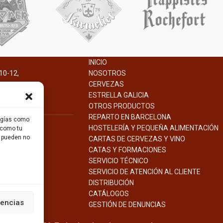
Graduación Alcohólica
9%
úpulos Americanos y
as florales a hierba
Formato
mente untuosa y final
Botella 33cl.
INICIO
Botella 75cl.
10-12,
NOSOTROS
Barril inox 30l
na.
CERVEZAS
ESTRELLA GALICIA
OTROS PRODUCTOS
Cerveza trapense de alta fermentación y
REPARTO EN BARCELONA
logías como
segunda fermentación en botella, de color
HOSTELERÍA Y PEQUEÑA ALIMENTACIÓN
 como tu
marrón oscuro. Aroma floral, especiado y a
s pueden no
CARTAS DE CERVEZAS Y VINO
levaduras frescas. Sabor ligeramente seco
CATAS Y FORMACIONES
con notas de caramelo. Elaborada en el
SERVICIO TÉCNICO
monasterio de Scourmont desde 1862.
SERVICIO DE ATENCIÓN AL CLIENTE
DISTRIBUCIÓN
CATÁLOGOS
rencias
GESTIÓN DE
DENUNCIAS