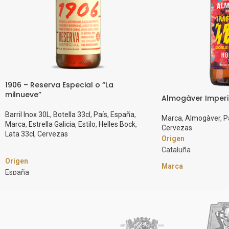
1906 – Reserva Especial o “La
milnueve”
Almogàver Imperia
Barril Inox 30L
,
Botella 33cl
,
País
,
España
,
Marca
,
Almogàver
,
P
Marca
,
Estrella Galicia
,
Estilo
,
Helles Bock
,
Cervezas
Lata 33cl
,
Cervezas
Origen
Cataluña
Origen
Marca
España
Almogàver
Marca
Estilo
Estrella Galicia
IPA
Estilo
Graduación Alcohól
Helles Bock