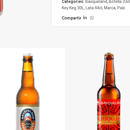
Categories:
Basqueland
,
Botella 33cl
Key Keg 30L
,
Lata 44cl
,
Marca
,
País
Compartir