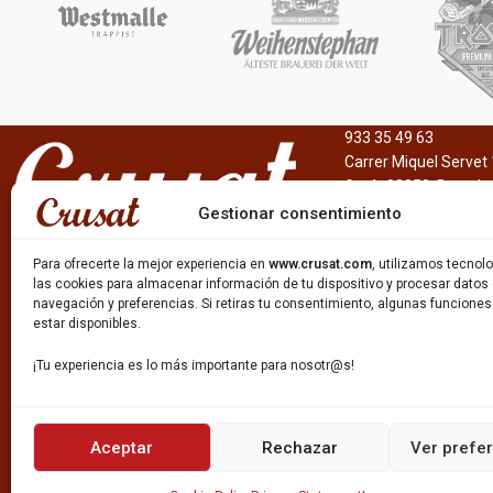
6,4%
Graduación Alcohólica
IPA elaborada con l
6,5º
maltas inglesas, arom
Formato
fresca y pino, ligera
amargo
Botella 33cl.
933 35 49 63
Lata 33cl.
Carrer Miquel Servet 
Gavà, 08850, Barcelo
Barril inox. 30l.
Gestionar consentimiento
Color
Rubia
Para ofrecerte la mejor experiencia en
www.crusat.com
, utilizamos tecno
las cookies para almacenar información de tu dispositivo y procesar datos
navegación y preferencias. Si retiras tu consentimiento, algunas funcione
estar disponibles.
Cerveza de 6,5%, amargor de 25 IBU’s y estilo
Helles Bock.
¡Tu experiencia es lo más importante para nosotr@s!
La 1906 es una cerveza con maltas tostadas,
lúpulo aromático de un sabor prolongado y
con un carácter especial y único. Esta
Aceptar
Rechazar
Ver prefe
cerveza se adquiere utilizando agua de A
Coruña, una selección de maltas Pilsen y