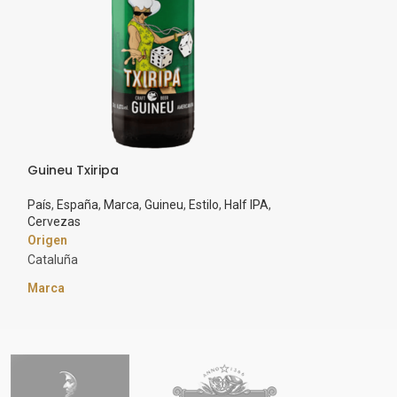
Gulden Draak C
Guineu Txiripa
Barril Inox 20L
,
Pa
Botella 75cl
,
Estil
País
,
España
,
Marca
,
Guineu
,
Estilo
,
Half IPA
,
Gulden Draak
,
Ne
Cervezas
Origen
Cataluña
Marca
Guineu
Estilo
IPA
Graduación Alcohólica