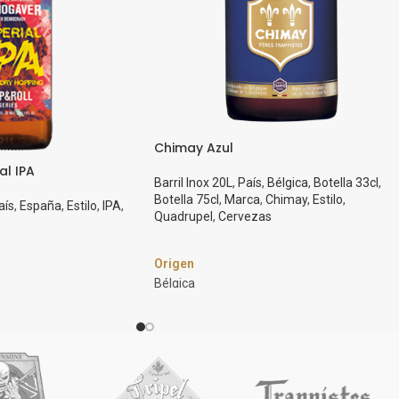
Chimay Azul
l IPA
Barril Inox 20L
,
País
,
Bélgica
,
Botella 33cl
,
Botella 75cl
,
Marca
,
Chimay
,
Estilo
,
aís
,
España
,
Estilo
,
IPA
,
Quadrupel
,
Cervezas
Origen
Bélgica
Marca
Chimay
Estilo
Quadruple
ica