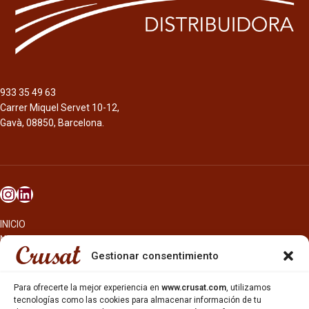
fermentación en botella, de color
marrón oscuro. Aroma floral,
Cerveza de 6,5%, amargor de 25 IBU’s
especiado y a levaduras frescas.
y estilo Helles Bock.
Sabor ligeramente seco con notas de
La 1906 es una cerveza con maltas
caramelo. Elaborada en el
tostadas, lúpulo aromático de un
monasterio de Scourmont desde
sabor prolongado y con un carácter
933 35 49 63
1862.
especial y único. Esta cerveza se
Carrer Miquel Servet 10-12,
adquiere utilizando agua de A
Gavà, 08850, Barcelona.
Coruña, una selección de maltas
Pilsen y tostadas y lúpulos del tipo
Perle Hallertau. Color ámbar brillante.
Aromas todtados a café y caramelo,
en nariz ligeros matices florales y
herbales. Esta lager extra tiene un
toque único con notas tostadas.
INICIO
NOSOTROS
CERVEZAS
Gestionar consentimiento
ESTRELLA GALICIA
OTROS PRODUCTOS
Para ofrecerte la mejor experiencia en
www.crusat.com
, utilizamos
REPARTO EN BARCELONA
tecnologías como las cookies para almacenar información de tu