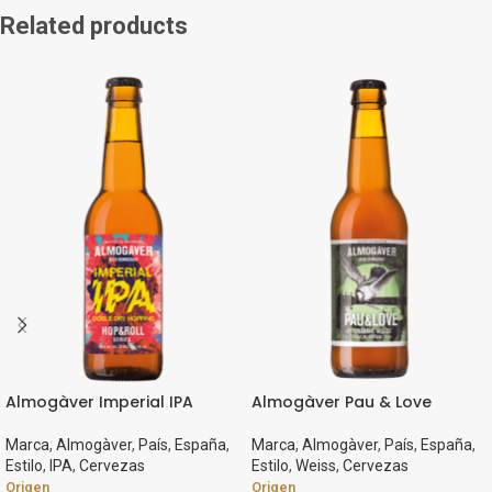
Related products
Almogàver Imperial IPA
Almogàver Pau & Love
Marca
,
Almogàver
,
País
,
España
,
Marca
,
Almogàver
,
País
,
España
,
Estilo
,
IPA
,
Cervezas
Estilo
,
Weiss
,
Cervezas
Origen
Origen