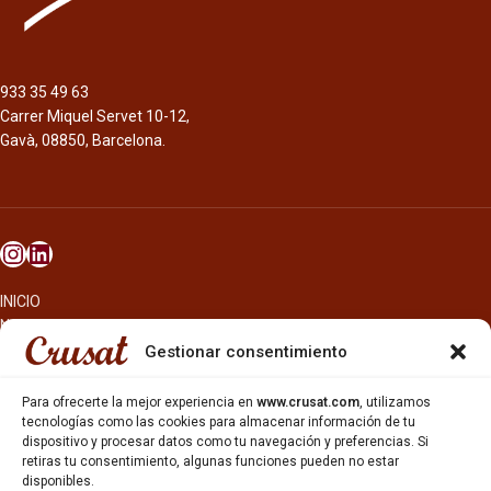
933 35 49 63
Carrer Miquel Servet 10-12,
Gavà, 08850, Barcelona.
INICIO
NOSOTROS
CERVEZAS
Gestionar consentimiento
ESTRELLA GALICIA
OTROS PRODUCTOS
Para ofrecerte la mejor experiencia en
www.crusat.com
, utilizamos
REPARTO EN BARCELONA
tecnologías como las cookies para almacenar información de tu
dispositivo y procesar datos como tu navegación y preferencias. Si
HOSTELERÍA Y PEQUEÑA ALIMENTACIÓN
retiras tu consentimiento, algunas funciones pueden no estar
CARTAS DE CERVEZAS Y VINO
disponibles.