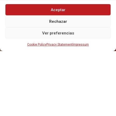
Aceptar
Rechazar
INICIO
NOSOTROS
Ver preferencias
CERVEZAS
ESTRELLA GALICIA
OTROS PRODUCTOS
Cookie Policy
Privacy Statement
Impressum
REPARTO EN BARCELONA
HOSTELERÍA Y PEQUEÑA ALIMENTACIÓN
CARTAS DE CERVEZAS Y VINO
CATAS Y FORMACIONES
SERVICIO TÉCNICO
SERVICIO DE ATENCIÓN AL CLIENTE
DISTRIBUCIÓN
CATÁLOGOS
GESTIÓN DE
DENUNCIAS
DISTRIBUYE CON NOSOTR@S
©CRUSAT, 2026. Todos los derechos reservados.