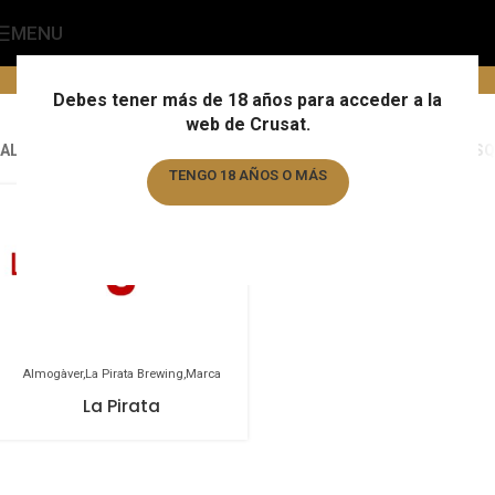
MENU
La Pirata Brewing
Home
/
Marca
/
La Pirata Brewing
Debes tener más de 18 años para acceder a la
web de Crusat.
ALL
ALMOGÀVER
ALMOGÀVER
ALMOGÀVER
AUGUSTIJN
BARBAR
BASQ
TENGO 18 AÑOS O MÁS
TENGO MENOS DE 18 AÑOS
Almogàver
La Pirata Brewing
Marca
La Pirata