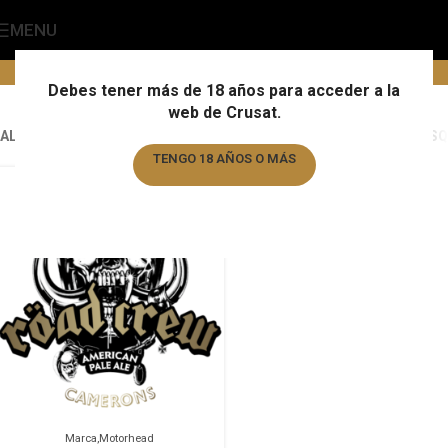
MENU
Motorhead
Home
/
Marca
/
Motorhead
Debes tener más de 18 años para acceder a la
web de Crusat.
ALL
ALMOGÀVER
ALMOGÀVER
ALMOGÀVER
AUGUSTIJN
BARBAR
BASQ
TENGO 18 AÑOS O MÁS
TENGO MENOS DE 18 AÑOS
Marca
Motorhead