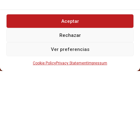
Aceptar
INICIO
Rechazar
NOSOTROS
CERVEZAS
Ver preferencias
ESTRELLA GALICIA
OTROS PRODUCTOS
Cookie Policy
Privacy Statement
Impressum
REPARTO EN BARCELONA
HOSTELERÍA Y PEQUEÑA ALIMENTACIÓN
CARTAS DE CERVEZAS Y VINO
CATAS Y FORMACIONES
SERVICIO TÉCNICO
SERVICIO DE ATENCIÓN AL CLIENTE
DISTRIBUCIÓN
CATÁLOGOS
GESTIÓN DE
DENUNCIAS
DISTRIBUYE CON NOSOTR@S
©CRUSAT, 2026. Todos los derechos reservados.