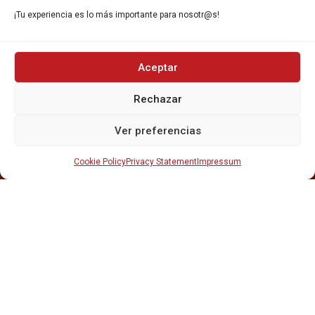
Gavà, 08850, Barcelona.
¡Tu experiencia es lo más importante para nosotr@s!
Aceptar
Rechazar
INICIO
NOSOTROS
Ver preferencias
CERVEZAS
ESTRELLA GALICIA
Cookie Policy
Privacy Statement
Impressum
OTROS PRODUCTOS
REPARTO EN BARCELONA
HOSTELERÍA Y PEQUEÑA ALIMENTACIÓN
CARTAS DE CERVEZAS Y VINO
CATAS Y FORMACIONES
SERVICIO TÉCNICO
SERVICIO DE ATENCIÓN AL CLIENTE
DISTRIBUCIÓN
CATÁLOGOS
GESTIÓN DE
DENUNCIAS