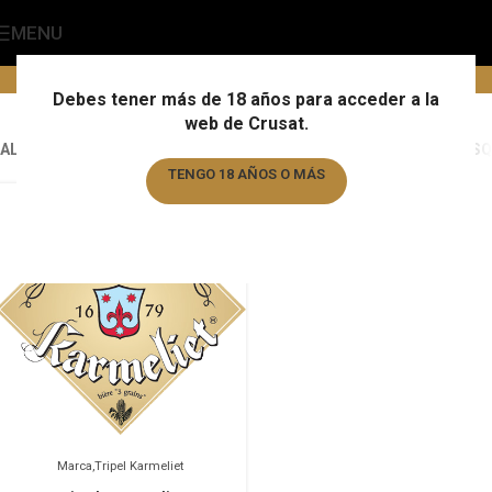
MENU
Tripel Karmeliet
Home
/
Marca
/
Tripel Karmeliet
Debes tener más de 18 años para acceder a la
web de Crusat.
ALL
ALMOGÀVER
ALMOGÀVER
ALMOGÀVER
AUGUSTIJN
BARBAR
BASQ
TENGO 18 AÑOS O MÁS
TENGO MENOS DE 18 AÑOS
Marca
Tripel Karmeliet